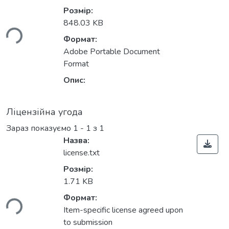
Розмір:
ься...
848.03 KB
Формат:
Adobe Portable Document
Format
Опис:
Ліцензійна угода
Зараз показуємо
1 - 1 з 1
Назва:
license.txt
Розмір:
1.71 KB
ься...
Формат:
Item-specific license agreed upon
to submission