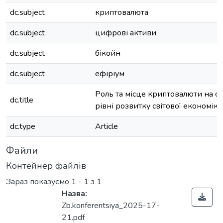
dc.subject
криптовалюта
dc.subject
цифрові активи
dc.subject
бікойн
dc.subject
ефіріум
Роль та місце криптовалюти на с
dc.title
рівні розвитку світової економіки
dc.type
Article
Файли
Контейнер файлів
Зараз показуємо
1 - 1 з 1
Назва:
Zb.konferentsiya_2025-17-
21.pdf