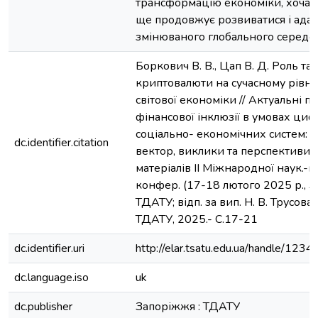
трансформацію економіки, хоча ї
ще продовжує розвиватися і адап
змінюваного глобального середо
Боркович В. В., Цап В. Д. Роль та 
криптовалюти на сучасному рівні
світової економіки // Актуальні п
фінансової інклюзії в умовах циф
соціально- економічних систем: 
dc.identifier.citation
вектор, виклики та перспективи :
матеріалів ІІ Міжнародної наук.-п
конфер. (17-18 лютого 2025 р., З
ТДАТУ; відп. за вип. Н. В. Трусова
ТДАТУ, 2025.- C.17-21
dc.identifier.uri
http://elar.tsatu.edu.ua/handle/12
dc.language.iso
uk
dc.publisher
Запоріжжя : ТДАТУ