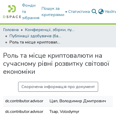
Фонди
Пошук за
та
Статистика
Увій
критеріями
зібрання
Головна
Конференції, збірки, публікації молодих вчених і здобувачів : магістрів, бакалаврів, аспірантів.
Публікації здобувачів (бакалаврів. магістрів, аспірантів)
Роль та місце криптовалюти на сучасному рівні розвитку світової економіки
Роль та місце криптовалюти на
сучасному рівні розвитку світової
економіки
Скорочена інформація про документ
dc.contributor.advisor
Цап, Володимир Дмитрович
dc.contributor.advisor
Tsap, Volodymyr