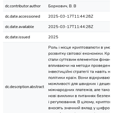
dc.contributor.author
Боркович, В. В
dc.date.accessioned
2025-03-17T11:44:28Z
dc.date.available
2025-03-17T11:44:28Z
dc.date.issued
2025
Роль і місце криптовалюти в умов
розвитку світової економіки. Кр
стали суттєвим елементом фінансо
впливаючи на методи проведення
інвестиційні стратегії та навіть н
політики країн. Вони відкривають
можливості для швидких і дешев
dc.description.abstract
міжнародних платежів, але тако
нові виклики в питаннях безпеки,
і регулювання. В цілому, криптов
вносять значний вклад у цифров