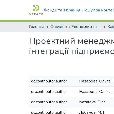
Фонди та зібрання
Пошук за крите
Головна
Факультет Економіки та бізнесу
Проектний менеджм
інтеграції підприєм
dc.contributor.author
Назарова, Ольга 
dc.contributor.author
Назарова, Ольга 
dc.contributor.author
Nazarova, Olha
dc.contributor.author
Лобанов, М. І.