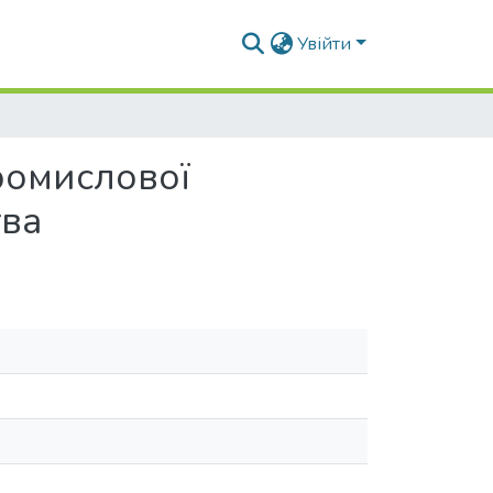
Увійти
ромислової
тва