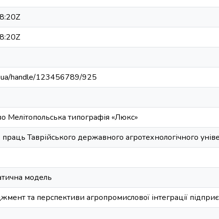
8:20Z
8:20Z
edu.ua/handle/123456789/925
во Мелітопольська типографія «Люкс»
 праць Таврійського державного агротехнологічного універ
атична модель
мент та перспективи агропромислової інтеграції підприє