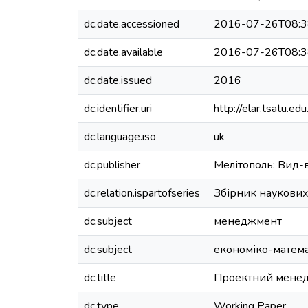
dc.date.accessioned
2016-07-26T08:3
dc.date.available
2016-07-26T08:3
dc.date.issued
2016
dc.identifier.uri
http://elar.tsatu.
dc.language.iso
uk
dc.publisher
Мелітополь: Вид-
dc.relation.ispartofseries
Збірник наукових
dc.subject
менеджмент
dc.subject
економіко-матем
dc.title
Проектний менедж
dc.type
Working Paper