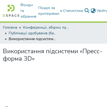
Фонди
Пошук за
та
Статистика
Увій
критеріями
зібрання
Головна
Конференції, збірки, публікації молодих вчених і здобувачів : магістрів, бакалаврів, аспірантів.
Публікації здобувачів (бакалаврів. магістрів, аспірантів)
Використання підсистеми «Пресс-форма 3D»
Використання підсистеми «Пресс-
форма 3D»