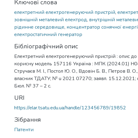
Ключові слова
електретний електрогенеруючий пристрій
,
електре
зовнішній металевий електрод
,
внутрішній металев
рідинне середовище
,
концентратор сонячної енергі
електростатичний генератор
Бібліографічний опис
Електретний електрогенеруючий пристрій : опис до 
корисну модель 157116 Україна : МПК (2024.01) H0
Стручаєв М. І., Постол Ю. О., Вдовін Б. В., Петров В. О.,
власник ТДАТУ; № u 2021 07270; заявл. 15.12.2021; 
Бюл. № 37 – 2 с.
URI
https://elar.tsatu.edu.ua/handle/123456789/19852
Зібрання
Патенти