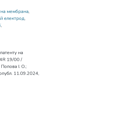
тна мембрана
,
ий електрод
,
ї
,
патенту на
4R 19/00 /
 Попова І. О.;
опубл. 11.09.2024,