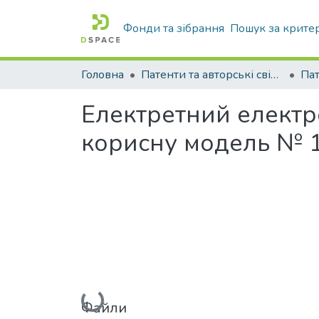
Фонди та зібрання
Пошук за крите
Головна
Патенти та авторські свідоцтва
Па
Електретний електр
корисну модель № 1
Вантажиться...
Файли