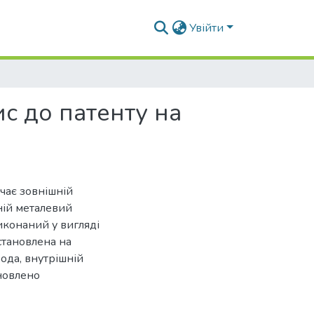
Увійти
с до патенту на
чає зовнішній
ній металевий
иконаний у вигляді
становлена на
ода, внутрішній
ановлено