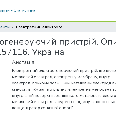
ріями
Статистика
тенти
Електретний електрогенеруючий пристрій. Опис до патенту на корисну модель № 157116. Україна
огенеруючий пристрій. Опи
57116. Україна
Анотація
Електретний електрогенеруючий пристрій, що вклю
металевий електрод, електретну мембрану, внутріш
електрод, причому зовнішній металевий електрод в
ємності, в яку залито рідину, електретна мембрана в
внутрішній поверхні зовнішнього металевого електр
металевий електрод занурено в рідину, а зовні вст
концентратор сонячної енергії.