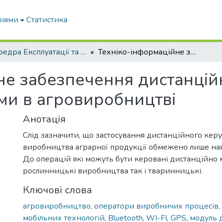
ріями
Статистика
Кафедра Експлуатації та технічного сервісу машин
Техніко-інформаційне забезпечення дистанційного керування основними процесами в агровиробництві
не забезпечення дистанцій
ми в агровиробництві
Анотація
Слід зазначити, що застосування дистанційного керу
виробництва аграрної продукції обмежено лише ная
До операцій які можуть бути керовані дистанційно 
рослинницькі виробництва так і тваринницькі.
Ключові слова
агровиробництво
,
оператори виробничих процесів
,
мобільних технологій
,
Bluetooth
,
WI-FI
,
GPS
,
модуль 