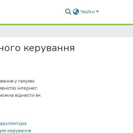
Увійти
ного керування
вання у галузях
вністю інтернет.
можна віднести як
архітектура
для керування