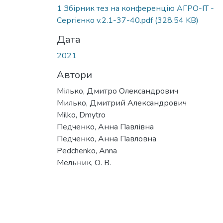
1 Збірник тез на конференцію АГРО-ІТ -
Сергієнко v.2.1-37-40.pdf
(328.54 KB)
Дата
2021
Автори
Мілько, Дмитро Олександрович
Милько, Дмитрий Александрович
Milko, Dmytro
Педченко, Анна Павлівна
Педченко, Анна Павловна
Pedchenko, Anna
Мельник, О. В.