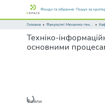
Фонди та зібрання
Пошук за крите
Головна
Факультет Механіко-технологічний
Техніко-інформацій
основними процеса
Вантажиться...
Файли