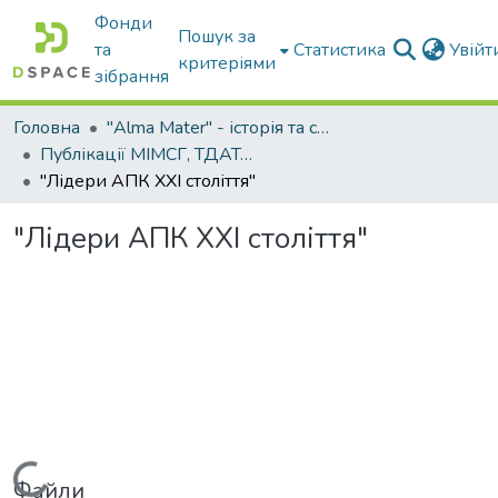
Фонди
Пошук за
та
Статистика
Увій
критеріями
зібрання
Головна
"Alma Mater" - історія та сьогодення Університету
Публікації МІМСГ, ТДАТА, ТДАТУ
"Лідери АПК ХХІ століття"
"Лідери АПК ХХІ століття"
Вантажиться...
Файли