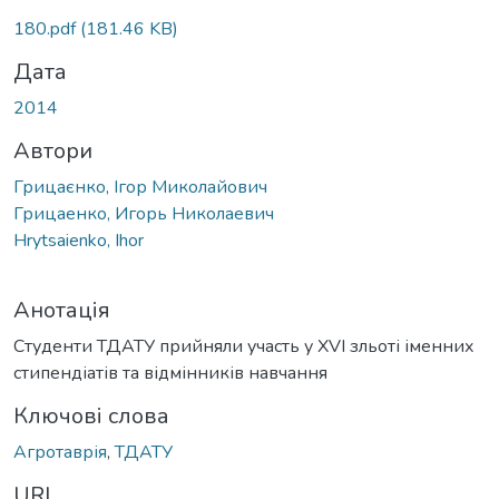
180.pdf
(181.46 KB)
Дата
2014
Автори
Грицаєнко, Ігор Миколайович
Грицаенко, Игорь Николаевич
Hrytsaienko, Ihor
Анотація
Студенти ТДАТУ прийняли участь у ХVI зльоті іменних
стипендіатів та відмінників навчання
Ключові слова
Агротаврія
,
ТДАТУ
URI