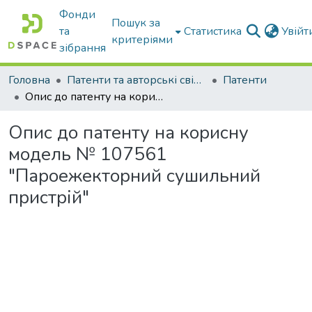
Фонди
Пошук за
та
Статистика
Увій
критеріями
зібрання
Головна
Патенти та авторські свідоцтва
Патенти
Опис до патенту на корисну модель № 107561 "Пароежекторний сушильний пристрій"
Опис до патенту на корисну
модель № 107561
"Пароежекторний сушильний
пристрій"