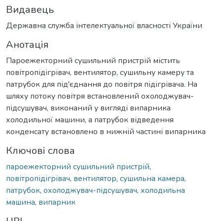
Видавець
Державна служба інтелектуальної власності України
Анотація
Пароежекторний сушильний пристрій містить
повітропідігрівач, вентилятор, сушильну камеру та
патрубок для під'єднання до повітря підігрівача. На
шляху потоку повітря встановлений охолоджувач-
підсушувач, виконаний у вигляді випарника
холодильної машини, а патрубок відведення
конденсату встановлено в нижній частині випарника
Ключові слова
пароежекторний сушильний пристрій
,
повітропідігрівач
,
вентилятор
,
сушильна камера
,
патрубок
,
охолоджувач-підсушувач
,
холодильна
машина
,
випарник