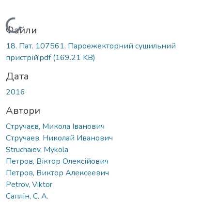
Вантажиться...
Файли
18. Пат. 107561. Пароежекторний сушильний
пристрій.pdf
(169.21 KB)
Дата
2016
Автори
Стручаєв, Микола Іванович
Стручаев, Николай Иванович
Struchaiev, Mykola
Петров, Віктор Олексійович
Петров, Виктор Алексеевич
Petrov, Viktor
Саплін, С. А.