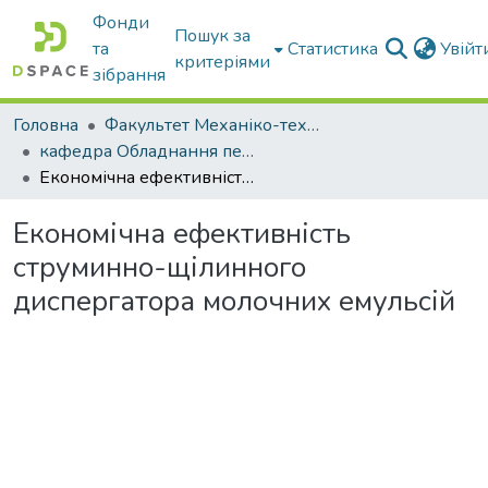
Фонди
Пошук за
та
Статистика
Увій
критеріями
зібрання
Головна
Факультет Механіко-технологічний
кафедра Обладнання переробних і харчових виробництв ім. професора Ф.Ю. Ялпачика
Економічна ефективність струминно-щілинного диспергатора молочних емульсій
Економічна ефективність
струминно-щілинного
диспергатора молочних емульсій