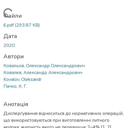
Вантажиться...
Файли
6.pdf
(293.87 KB)
Дата
2020
Автори
Ковальов, Олександр Олександрович
Ковалев, Александр Александрович
Kovalov, Oleksandr
Пачко, К. Г.
Анотація
Диспергування відноситься до нормативних операцій,
що використовуються при виготовленні питного
молока, жирність якого не перевищує 2–4% [1, 2].