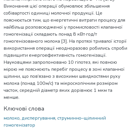
Виконання цієї операції обумовлює збільшення
собівартості одиниці молочної продукції. Це
пояснюється тим, що енергетичні витрати процесу для
найбільш розповсюдженої у промисловості клапанної
гомогенізації складають понад 8 кВт·год/т
гомогенізованого молока [3]. На протязі тривалої історії
використання операції неодноразово робились спроби
підвищити енергоефективність гомогенізації.
Науковцями запропоновано 10 гіпотез, які повною
мірою не пояснюють перебіг процесу в зоні клапанної
щілини, що пов’язано з високими швидкостями руху
молока (понад 100м/с) та мікроскопічним розміром
часток, середній діаметр яких дорівнює 1 мкм та
менше.
Ключові слова
молоко
,
диспергування
,
струминно–щілинний
гомогенізатор