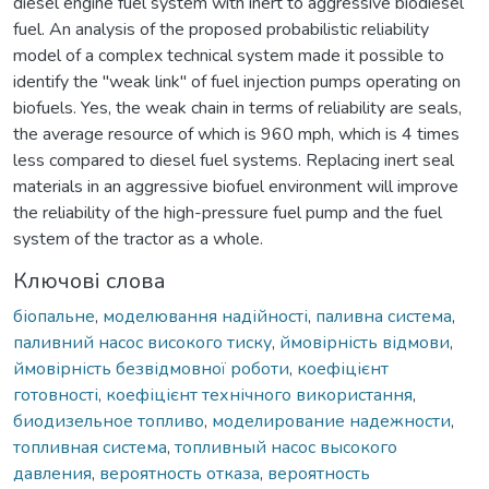
diesel engine fuel system with inert to aggressive biodiesel
fuel. An analysis of the proposed probabilistic reliability
model of a complex technical system made it possible to
identify the "weak link" of fuel injection pumps operating on
biofuels. Yes, the weak chain in terms of reliability are seals,
the average resource of which is 960 mph, which is 4 times
less compared to diesel fuel systems. Replacing inert seal
materials in an aggressive biofuel environment will improve
the reliability of the high-pressure fuel pump and the fuel
system of the tractor as a whole.
Ключові слова
біопальне
,
моделювання надійності
,
паливна система
,
паливний насос високого тиску
,
ймовірність відмови
,
ймовірність безвідмовної роботи
,
коефіцієнт
готовності
,
коефіцієнт технічного використання
,
биодизельное топливо
,
моделирование надежности
,
топливная система
,
топливный насос высокого
давления
,
вероятность отказа
,
вероятность