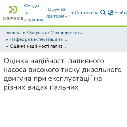
Фонди
Пошук за
та
Статистика
Увій
критеріями
зібрання
Головна
Факультет Механіко-технологічний
Кафедра Експлуатації та технічного сервісу машин
Оцінка надійності паливного насоса високого тиску дизельного двигуна при експлуатації на різних видах пальних
Оцінка надійності паливного
насоса високого тиску дизельного
двигуна при експлуатації на
різних видах пальних