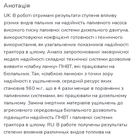
Анотація
UK: В роботі отримані результати ступеня впливу
різних видів пальних на надійність паливного насоса
високого тиску паливної системи дизельного двигуна,
використовуючи коефіцієнт готовності і технічного
використання, як узагальнених показників надійності
трактора в цілому. Аналіз запропонованої імовірнісної
моделі надійності складної технічної системи дозволив
виявити «слабку ланку» ПНВТ, які працювали на
біопальних. Так, «слабкою ланкою» з точки зору
надійності є ущільнення, середній ресурс яких
становив 960 м.г., що в 4 рази менше в порівнянні з
паливними системами, які працювали на дизельному
пальному. Заміна інертних матеріалів ущільнень до
агресивного середовища біопального дозволить
підвищити надійність ПНВТ і паливної системи
трактора в цілому. RU: В работе получены результаты
степени влияния различных видов топлива на