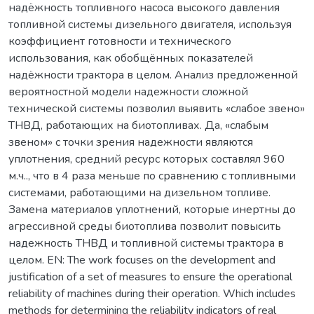
надёжность топливного насоса высокого давления
топливной системы дизельного двигателя, используя
коэффициент готовности и технического
использования, как обобщённых показателей
надёжности трактора в целом. Анализ предложенной
вероятностной модели надежности сложной
технической системы позволил выявить «слабое звено»
ТНВД, работающих на биотопливах. Да, «слабым
звеном» с точки зрения надежности являются
уплотнения, средний ресурс которых составлял 960
м.ч.., что в 4 раза меньше по сравнению с топливными
системами, работающими на дизельном топливе.
Замена материалов уплотнений, которые инертны до
агрессивной среды биотоплива позволит повысить
надежность ТНВД и топливной системы трактора в
целом. EN: Тhe work focuses on the development and
justification of a set of measures to ensure the operational
reliability of machines during their operation. Which includes
methods for determining the reliability indicators of real