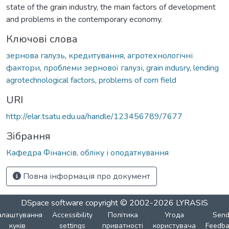
state of the grain industry, the main factors of development
and problems in the contemporary economy.
Ключові слова
зернова галузь
,
кредитування
,
агротехнологічні
фактори
,
проблеми зернової галузі
,
grain indusry
,
lending
agrotechnological factors
,
problems of corn field
URI
http://elar.tsatu.edu.ua/handle/123456789/7677
Зібрання
Кафедра Фінансів, обліку і оподаткування
Повна інформація про документ
DSpace software
copyright © 2002-2026
LYRASIS
алаштування
Accessibility
Політика
Угода
Sen
куків
settings
приватності
користувача
Feedba