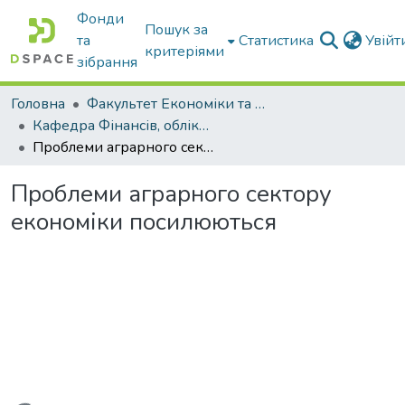
Фонди
Пошук за
та
Статистика
Увій
критеріями
зібрання
Головна
Факультет Економіки та бізнесу
Кафедра Фінансів, обліку і оподаткування
Проблеми аграрного сектору економіки посилюються
Проблеми аграрного сектору
економіки посилюються