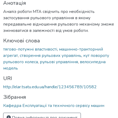
Анотація
Аналіз роботи МТА свідчить про необхідність
застосування рульового управління в якому
передавальне відношення рульового механізму зможе
змінюватися в залежності від умов роботи.
Ключові слова
тягово-потужні властивості
,
машинно-тракторний
агрегат
,
створення рульових управлінь
,
кут повороту
рульового колеса
,
рульові управління
,
велосипедна
модель
URI
http://elar.tsatu.edu.ua/handle/123456789/10582
Зібрання
Кафедра Експлуатації та технічного сервісу машин
Повна інформація про документ