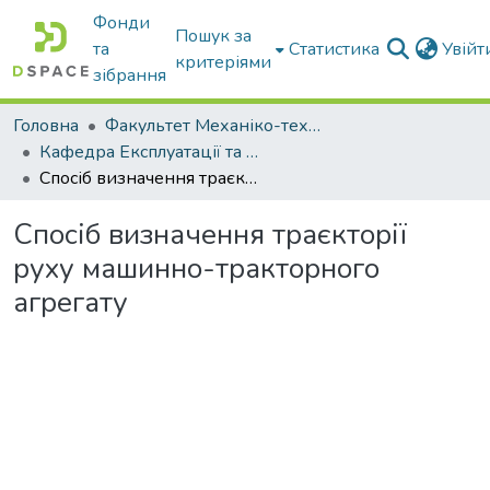
Фонди
Пошук за
та
Статистика
Увій
критеріями
зібрання
Головна
Факультет Механіко-технологічний
Кафедра Експлуатації та технічного сервісу машин
Спосіб визначення траєкторії руху машинно-тракторного агрегату
Спосіб визначення траєкторії
руху машинно-тракторного
агрегату