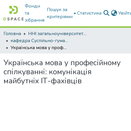
Фонди
Пошук за
та
Статистика
Увій
критеріями
зібрання
Головна
ННІ загальноуніверситетської підготовки
кафедра Суспільно-гуманітарні науки
Українська мова у професійному спілкуванні: комунікація майбутніх ІТ-фахівців
Українська мова у професійному
спілкуванні: комунікація
майбутніх ІТ-фахівців