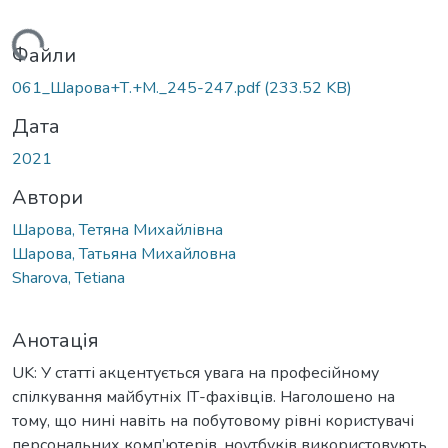
ться...
Файли
061_Шарова+Т.+М._245-247.pdf
(233.52 KB)
Дата
2021
Автори
Шарова, Тетяна Михайлівна
Шарова, Татьяна Михайловна
Sharova, Tetiana
Анотація
UK: У статті акцентується увага на професійному
спілкування майбутніх ІТ-фахівців. Наголошено на
тому, що нині навіть на побутовому рівні користувачі
персональних комп’ютерів, ноутбуків використовують