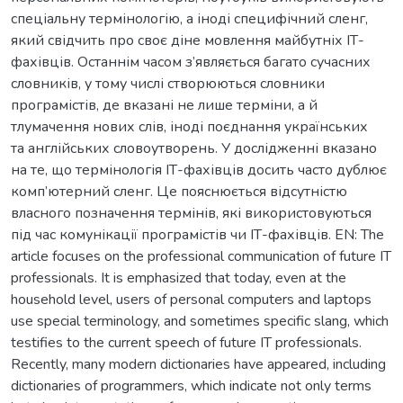
спеціальну термінологію, а іноді специфічний сленг,
який свідчить про своє діне мовлення майбутніх ІТ-
фахівців. Останнім часом з’являється багато сучасних
словників, у тому числі створюються словники
програмістів, де вказані не лише терміни, а й
тлумачення нових слів, іноді поєднання українських
та англійських словоутворень. У дослідженні вказано
на те, що термінологія ІТ-фахівців досить часто дублює
комп’ютерний сленг. Це пояснюється відсутністю
власного позначення термінів, які використовуються
під час комунікації програмістів чи ІТ-фахівців. EN: The
article focuses on the professional communication of future IT
professionals. It is emphasized that today, even at the
household level, users of personal computers and laptops
use special terminology, and sometimes specific slang, which
testifies to the current speech of future IT professionals.
Recently, many modern dictionaries have appeared, including
dictionaries of programmers, which indicate not only terms