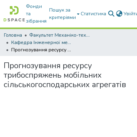
Фонди
Пошук за
та
Статистика
Увій
критеріями
зібрання
Головна
Факультет Механіко-технологічний
Кафедра Інженерної механіки та комп'ютерного проектування
Прогнозування ресурсу трибоспряжень мобільних сільськогосподарських агрегатів
Прогнозування ресурсу
трибоспряжень мобільних
сільськогосподарських агрегатів