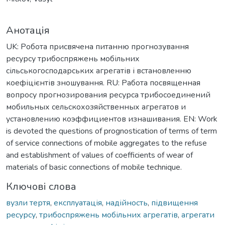
Анотація
UK: Робота присвячена питанню прогнозування
ресурсу трибоспряжень мобільних
сільськогосподарських агрегатів і встановленню
коефіцієнтів зношування. RU: Работа посвященная
вопросу прогнозирования ресурса трибосоединений
мобильных сельскохозяйственных агрегатов и
установлению коэффициентов изнашивания. EN: Work
is devoted the questions of prognostication of terms of term
of service connections of mobile aggregates to the refuse
and establishment of values of coefficients of wear of
materials of basic connections of mobile technique.
Ключові слова
вузли тертя
,
експлуатація
,
надійность
,
підвищення
ресурсу
,
трибоспряжень мобільних агрегатів
,
агрегати