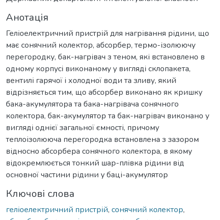
Анотація
Геліоелектричний пристрій для нагрівання рідини, що
має сонячний колектор, абсорбер, термо-ізолюючу
перегородку, бак-нагрівач з теном, які встановлено в
одному корпусі виконаному у вигляді склопакета,
вентилі гарячої і холодної води та зливу, який
відрізняється тим, що абсорбер виконано як кришку
бака-акумулятора та бака-нагрівача сонячного
колектора, бак-акумулятор та бак-нагрівач виконано у
вигляді однієї загальної ємності, причому
теплоізолююча перегородка встановлена з зазором
відносно абсорбера сонячного колектора, в якому
відокремлюється тонкий шар-плівка рідини від
основної частини рідини у баці-акумулятор
Ключові слова
геліоелектричний пристрій
,
сонячний колектор
,