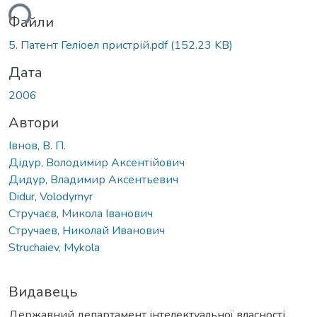
ься...
Файли
5. Патент Геліоел пристрій.pdf
(152.23 KB)
Дата
2006
Автори
Івнов, В. П.
Дідур, Володимир Аксентійович
Дидур, Владимир Аксентьевич
Didur, Volodymyr
Стручаєв, Микола Іванович
Стручаев, Николай Иванович
Struchaiev, Mykola
Видавець
Державний департамент інтелектуальної власності