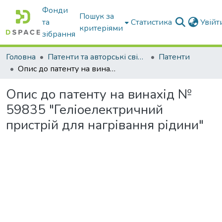
Фонди
Пошук за
та
Статистика
Увій
критеріями
зібрання
Головна
Патенти та авторські свідоцтва
Патенти
Опис до патенту на винахід № 59835 "Геліоелектричний пристрій для нагрівання рідини"
Опис до патенту на винахід №
59835 "Геліоелектричний
пристрій для нагрівання рідини"