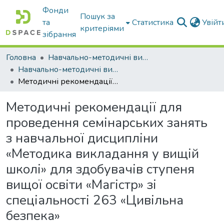
Фонди
Пошук за
та
Статистика
Увій
критеріями
зібрання
Головна
Навчально-методичні видання
Навчально-методичні видання
Методичні рекомендації для проведення семінарських занять з навчальної дисципліни «Методика викладання у вищій школі» для здобувачів ступеня вищої освіти «Магістр» зі спеціальності 263 «Цивільна безпека»
Методичні рекомендації для
проведення семінарських занять
з навчальної дисципліни
«Методика викладання у вищій
школі» для здобувачів ступеня
вищої освіти «Магістр» зі
спеціальності 263 «Цивільна
безпека»