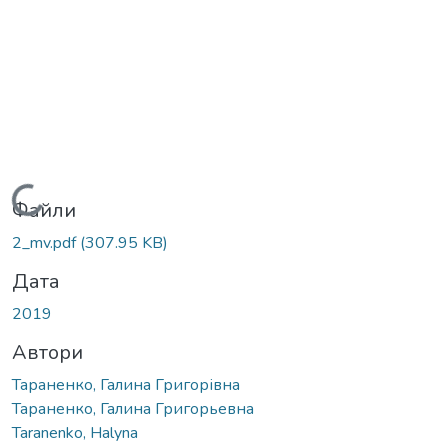
Вантажиться...
Файли
2_mv.pdf
(307.95 KB)
Дата
2019
Автори
Тараненко, Галина Григорівна
Тараненко, Галина Григорьевна
Taranenko, Halyna