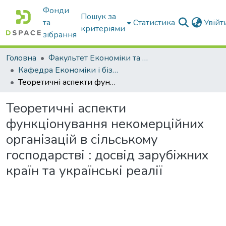
Фонди
Пошук за
та
Статистика
Увій
критеріями
зібрання
Головна
Факультет Економіки та бізнесу
Кафедра Економіки і бізнесу
Теоретичні аспекти функціонування некомерційних організацій в сільському господарстві : досвід зарубіжних країн та українські реалії
Теоретичні аспекти
функціонування некомерційних
організацій в сільському
господарстві : досвід зарубіжних
країн та українські реалії