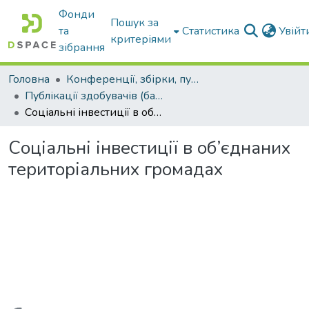
Фонди
Пошук за
та
Статистика
Увій
критеріями
зібрання
Головна
Конференції, збірки, публікації молодих вчених і здобувачів : магістрів, бакалаврів, аспірантів.
Публікації здобувачів (бакалаврів. магістрів, аспірантів)
Соціальні інвестиції в об’єднаних територіальних громадах
Соціальні інвестиції в об’єднаних
територіальних громадах