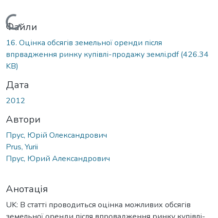
Вантажиться...
Файли
16. Оцінка обсягів земельної оренди після
впрвадження ринку купівлі-продажу землі.pdf
(426.34
KB)
Дата
2012
Автори
Прус, Юрій Олександрович
Prus, Yurii
Прус, Юрий Александрович
Анотація
UK: В статті проводиться оцінка можливих обсягів
земельної оренди після впровадження ринку купівлі-