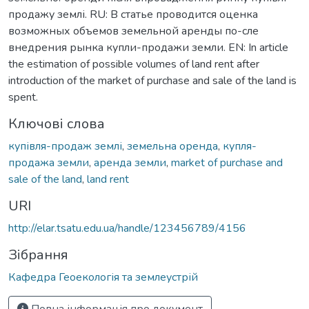
продажу землі. RU: В статье проводится оценка
возможных объемов земельной аренды по-сле
внедрения рынка купли-продажи земли. EN: In article
the estimation of possible volumes of land rent after
introduction of the market of purchase and sale of the land is
spent.
Ключові слова
купівля-продаж землі
,
земельна оренда
,
купля-
продажа земли
,
аренда земли
,
market of purchase and
sale of the land
,
land rent
URI
http://elar.tsatu.edu.ua/handle/123456789/4156
Зібрання
Кафедра Геоекологія та землеустрій
Повна інформація про документ