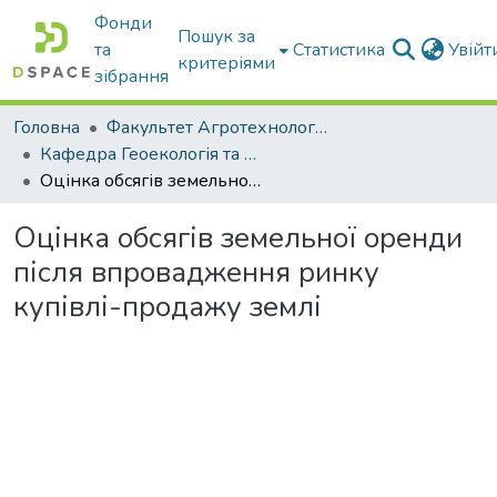
Фонди
Пошук за
та
Статистика
Увій
критеріями
зібрання
Головна
Факультет Агротехнологій та екології
Кафедра Геоекологія та землеустрій
Оцінка обсягів земельної оренди після впровадження ринку купівлі-продажу землі
Оцінка обсягів земельної оренди
після впровадження ринку
купівлі-продажу землі