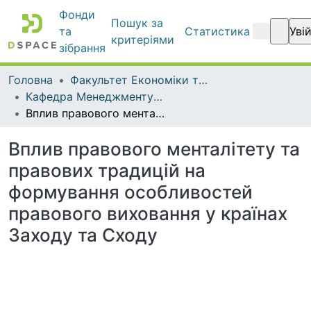
Фонди
Пошук за
та
Статистика
Увійт
критеріями
зібрання
Головна
Факультет Економіки та бізнесу
Кафедра Менеджменту та публічного адміністрування
Вплив правового менталітету та правових традицій на формування особливостей правового виховання у країнах Заходу та Сходу
Вплив правового менталітету та
правових традицій на
формування особливостей
правового виховання у країнах
Заходу та Сходу