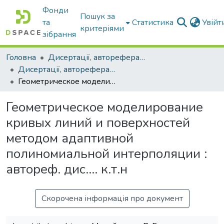
Фонди
Пошук за
та
Статистика
Увій
критеріями
зібрання
Головна
Дисертації, автореферати дисертацій
Дисертації, автореферати дисертацій
Геометрическое моделирование кривых линий и поверхностей методом адаптивной полиномиальной интерполяции : автореф. дис.... к.т.н
Геометрическое моделирование
кривых линий и поверхностей
методом адаптивной
полиномиальной интерполяции :
автореф. дис.... к.т.н
Скорочена інформація про документ