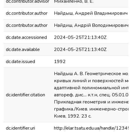
dc.contributor.advisor
Михайленко, В. Е.
dc.contributor.author
Найдыш, Андрей Владимирович
dc.contributor.author
Найдиш, Андрій Володимирович
dc.date.accessioned
2024-05-25T21:13:40Z
dc.date.available
2024-05-25T21:13:40Z
dc.date.issued
1992
Найдыш А. В. Геометрическое мо
кривых линий и поверхностей ме
адаптивной полиномиальной инте
dc.identifier.citation
автореф. дис.... к.т.н, спец. 05.01.01.
Прикладная геометрия и инжене
графика./Киев. инженерно-строит.
Киев, 1992. 23 с.
dc.identifier.uri
http://elar.tsatu.edu.ua/handle/123