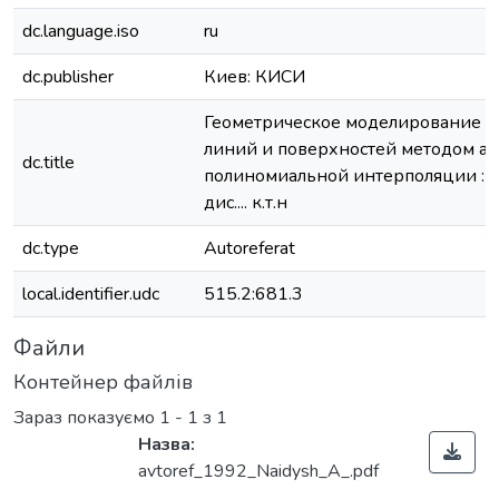
dc.language.iso
ru
dc.publisher
Киев: КИСИ
Геометрическое моделирование 
линий и поверхностей методом а
dc.title
полиномиальной интерполяции : а
дис.... к.т.н
dc.type
Autoreferat
local.identifier.udc
515.2:681.3
Файли
Контейнер файлів
Зараз показуємо
1 - 1 з 1
Назва:
avtoref_1992_Naidysh_A_.pdf