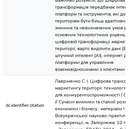
Важливо розуміти, що цифрова
трансформація передбачає інтег
платформ та інструментів, які до
територіям бути більш адаптивни
змінних та невизначених умов р
основних технологічних рішень,
цифровій трансформації маркет
території, варто виділити дані (Big
штучний інтелект (АІ), інтернет ре
платформи для управління
взаємовідносинами з клієнтами (
Лавріненко С. І. Цифрова трансф
маркетингу території: технологіч
для конкурентоспроможності / С. 
// Сучасні виклики та сталий розв
dc.identifier.citation
економіки і бізнесу : матеріали I
Всеукраїнської науково-практичн
конференції, м. Запоріжжя, 10 гр