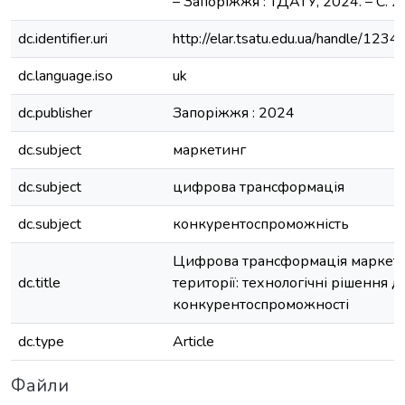
– Запоріжжя : ТДАТУ, 2024. – С. 
dc.identifier.uri
http://elar.tsatu.edu.ua/handle/12
dc.language.iso
uk
dc.publisher
Запоріжжя : 2024
dc.subject
маркетинг
dc.subject
цифрова трансформація
dc.subject
конкурентоспроможність
Цифрова трансформація маркет
dc.title
території: технологічні рішення д
конкурентоспроможності
dc.type
Article
Файли