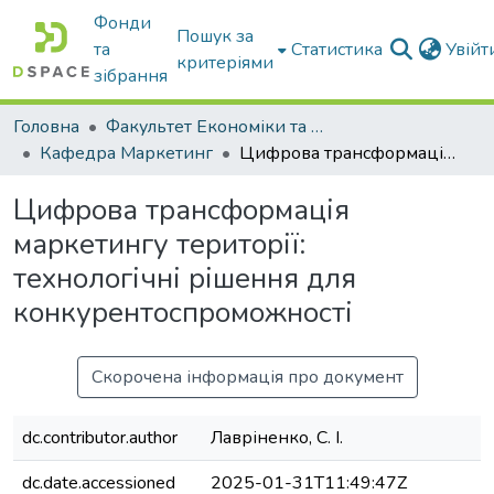
Фонди
Пошук за
та
Статистика
Увій
критеріями
зібрання
Головна
Факультет Економіки та бізнесу
Кафедра Маркетинг
Цифрова трансформація маркетингу території: технологічні рішення для конкурентоспроможності
Цифрова трансформація
маркетингу території:
технологічні рішення для
конкурентоспроможності
Скорочена інформація про документ
dc.contributor.author
Лавріненко, С. І.
dc.date.accessioned
2025-01-31T11:49:47Z