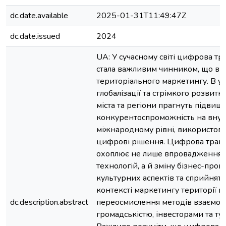
dc.date.available
2025-01-31T11:49:47Z
dc.date.issued
2024
UA: У сучасному світі цифрова т
стала важливим чинником, що виз
територіального маркетингу. В у
глобалізації та стрімкого розвитку
міста та регіони прагнуть підвищ
конкурентоспроможність на внут
міжнародному рівні, використову
цифрові рішення. Цифрова тран
охоплює не лише впровадження 
технологій, а й зміну бізнес-проце
культурних аспектів та сприйняття
контексті маркетингу території ц
dc.description.abstract
переосмислення методів взаємоді
громадськістю, інвесторами та ту