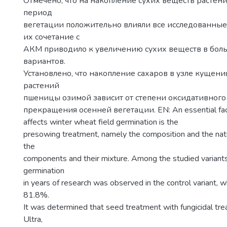
Отмечено, что на накопление сухих веществ растен
период
вегетации положительно влияли все исследованные 
их сочетание с
АКМ приводило к увеличению сухих веществ в бол
вариантов.
Установлено, что накопление сахаров в узле кущени
растений
пшеницы озимой зависит от степени оксидативного 
прекращения осенней вегетации. EN: An essential facto
affects winter wheat field germination is the
presowing treatment, namely the composition and the natu
the
components and their mixture. Among the studied variants
germination
in years of research was observed in the control variant, w
81.8%.
It was determined that seed treatment with fungicidal tre
Ultra,