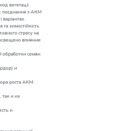
іод вегетації
їх поєднання з АКМ
 варіантах.
 та зимостійкість
тивного стресу на
е освещено влияние
й обработки семян
рдор) и
тора роста АКМ.
 так и их
есть и