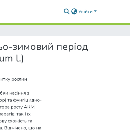
Увійти
ньо-зимовий період
um l.)
звитку рослин
обки насіння з
ор) та фунгіцидно-
ятора росту АКМ.
атів, так і їх
ву схожість та
. Відмічено, що на