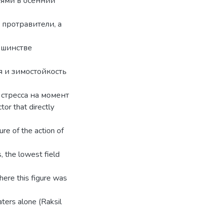
иями в осенний
протравители, а
ьшинстве
я и зимостойкость
стресса на момент
r that directly
re of the action of
, the lowest field
here this figure was
aters alone (Raksil