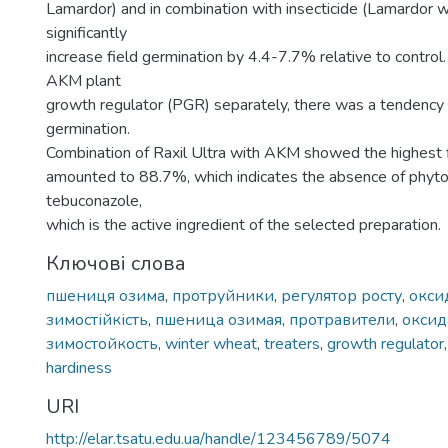
Lamardor) and in combination with insecticide (Lamardor 
significantly
increase field germination by 4.4-7.7% relative to contro
AKM plant
growth regulator (PGR) separately, there was a tendency t
germination.
Combination of Raxil Ultra with AKM showed the highest f
amounted to 88.7%, which indicates the absence of phytot
tebuconazole,
which is the active ingredient of the selected preparation.
Ключові слова
пшениця озима
,
протруйники
,
регулятор росту
,
окси
зимостійкість
,
пшеница озимая
,
протравители
,
оксид
зимостойкость
,
winter wheat
,
treaters
,
growth regulator
hardiness
URI
http://elar.tsatu.edu.ua/handle/123456789/5074