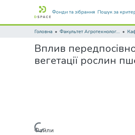
Фонди та зібрання
Пошук за крите
Головна
Факультет Агротехнологій та екології
Вплив передпосівно
вегетації рослин пше
Вантажиться...
Файли