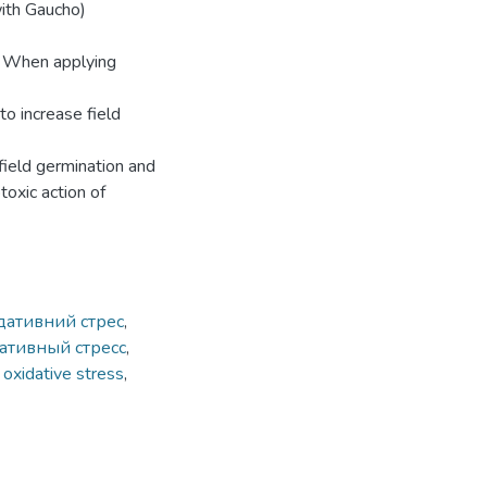
with Gaucho)
l. When applying
o increase field
ield germination and
oxic action of
дативний стрес
,
ативный стресс
,
,
oxidative stress
,