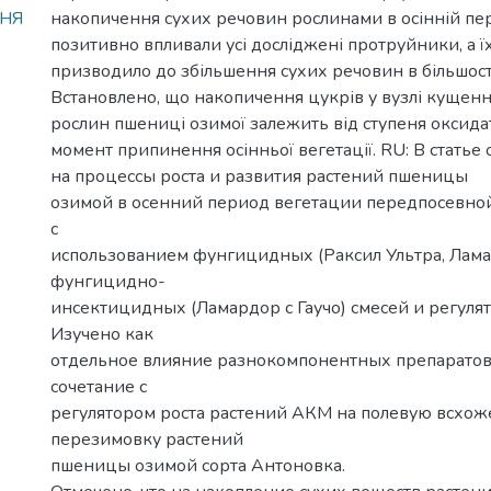
ННЯ
накопичення сухих речовин рослинами в осінній пер
позитивно впливали усі досліджені протруйники, а 
призводило до збільшення сухих речовин в більшості
Встановлено, що накопичення цукрів у вузлі кущення
рослин пшениці озимої залежить від ступеня оксида
момент припинення осінньої вегетації. RU: В стать
на процессы роста и развития растений пшеницы
озимой в осенний период вегетации передпосевно
с
использованием фунгицидных (Раксил Ультра, Лама
фунгицидно-
инсектицидных (Ламардор с Гаучо) смесей и регуля
Изучено как
отдельное влияние разнокомпонентных препаратов,
сочетание с
регулятором роста растений АКМ на полевую всхож
перезимовку растений
пшеницы озимой сорта Антоновка.