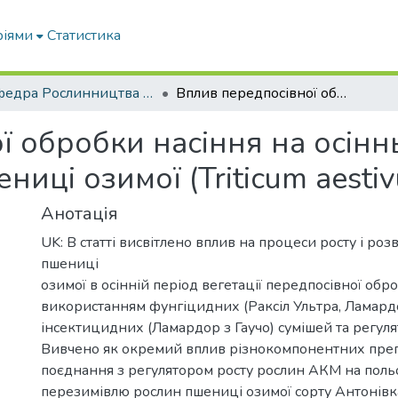
ріями
Статистика
Кафедра Рослинництва та садівництва ім. професора В.В. Калитки
Вплив передпосівної обробки насіння на осінньо-зимовий період вегетації рослин пшениці озимої (Triticum aestivum l.)
ї обробки насіння на осін
ниці озимої (Triticum aestiv
Анотація
UK: В статті висвітлено вплив на процеси росту і ро
пшениці
озимої в осінній період вегетації передпосівної обр
використанням фунгіцидних (Раксіл Ультра, Ламард
інсектицидних (Ламардор з Гаучо) сумішей та регул
Вивчено як окремий вплив різнокомпонентних препар
поєднання з регулятором росту рослин АКМ на польо
перезимівлю рослин пшениці озимої сорту Антонівка