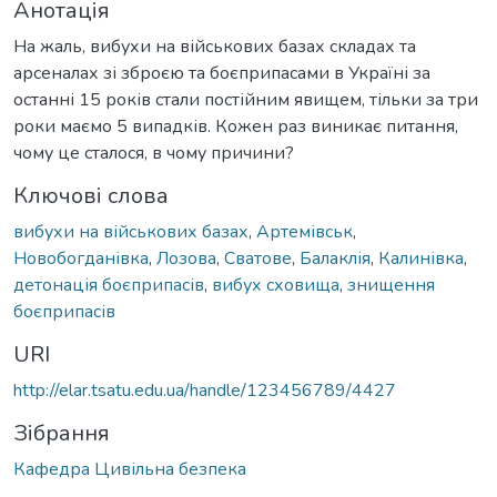
Анотація
На жаль, вибухи на військових базах складах та
арсеналах зі зброєю та боєприпасами в Україні за
останні 15 років стали постійним явищем, тільки за три
роки маємо 5 випадків. Кожен раз виникає питання,
чому це сталося, в чому причини?
Ключові слова
вибухи на військових базах
,
Артемівськ
,
Новобогданівка
,
Лозова
,
Сватове
,
Балаклія
,
Калинівка
,
детонація боєприпасів
,
вибух сховища
,
знищення
боєприпасів
URI
http://elar.tsatu.edu.ua/handle/123456789/4427
Зібрання
Кафедра Цивільна безпека