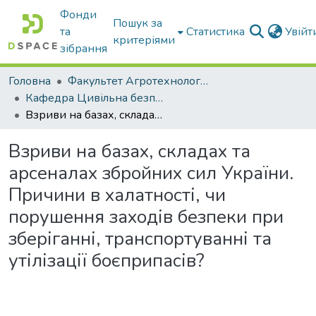
Фонди
Пошук за
та
Статистика
Увій
критеріями
зібрання
Головна
Факультет Агротехнологій та екології
Кафедра Цивільна безпека
Взриви на базах, складах та арсеналах збройних сил України. Причини в халатності, чи порушення заходів безпеки при зберіганні, транспортуванні та утілізації боєприпасів?
Взриви на базах, складах та
арсеналах збройних сил України.
Причини в халатності, чи
порушення заходів безпеки при
зберіганні, транспортуванні та
утілізації боєприпасів?