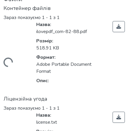
Контейнер файлів
Зараз показуємо
1 - 1 з 1
Назва:
ilovepdf_com-82-88.pdf
Розмір:
518.91 KB
Формат:
иться...
Adobe Portable Document
Format
Опис:
Ліцензійна угода
Зараз показуємо
1 - 1 з 1
Назва:
license.txt