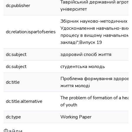
Таврійський державний агроте
dc.publisher
університет
Збірник науково-методичних п
Удосконалення навчально-вих
dc.relation.ispartofseries
процесу в вищому навчальному
закладі";Випуск 19
dc.subject
здоровий спосіб життя
dc.subject
студентська молодь
Проблема формування здорово
dc.title
життя молоді
The problem of formation of a healt
dc.title.alternative
of youth
dc.type
Working Paper
Файли