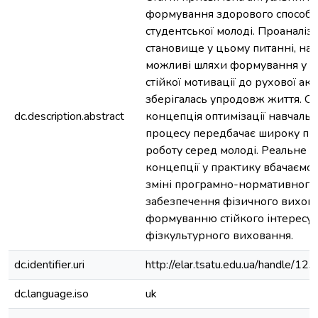
формування здорового способу
студентської молоді. Проаналіз
становище у цьому питанні, нам
можливі шляхи формування у с
стійкої мотивації до рухової акт
зберігалась упродовж життя. Су
dc.description.abstract
концепція оптимізації навчаль
процесу передбачає широку пр
роботу серед молоді. Реальне в
концепції у практику вбачаємо 
зміні програмно-нормативного
забезпечення фізичного вихова
формуванню стійкого інтересу 
фізкультурного виховання.
dc.identifier.uri
http://elar.tsatu.edu.ua/handle/
dc.language.iso
uk