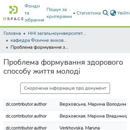
Фонди
Пошук за
та
Статистика
Увій
критеріями
зібрання
Головна
ННІ загальноуніверситетської підготовки
кафедра Фізичне виховання і спорт
Проблема формування здорового способу життя молоді
Проблема формування здорового
способу життя молоді
Скорочена інформація про документ
dc.contributor.author
Верховська, Марина Володими
dc.contributor.author
Верховская, Марина Владимир
dc.contributor.author
Verkhovska, Maryna