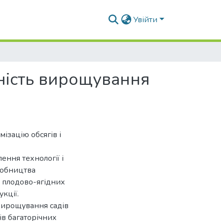
Увійти
вність вирощування
ізацію обсягів і
ення технології і
робництва
ь плодово-ягідних
укції.
вирощування садів
ів багаторічних