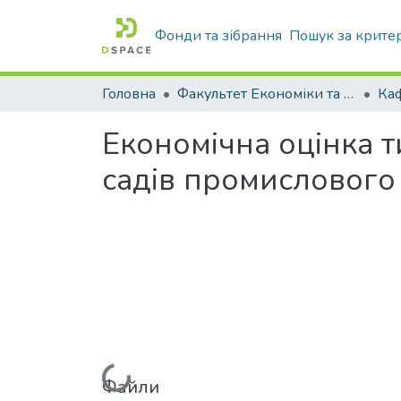
Фонди та зібрання
Пошук за крите
Головна
Факультет Економіки та бізнесу
Економічна оцінка 
садів промислового
Вантажиться...
Файли