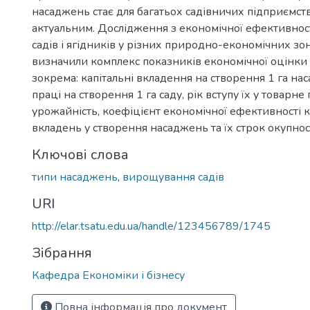
насаджень стає для багатьох садівничих підприємст
актуальним. Дослідження з економічної ефективност
садів і ягідників у різних природно-економічних зо
визначили комплекс показників економічної оцінки 
зокрема: капітальні вкладення на створення 1 га на
праці на створення 1 га саду, рік вступу їх у товарн
урожайність, коефіцієнт економічної ефективності 
вкладень у створення насаджень та їх строк окупност
Ключові слова
типи насаджень
,
вирощування садів
URI
http://elar.tsatu.edu.ua/handle/123456789/1745
Зібрання
Кафедра Економіки і бізнесу
Повна інформація про документ