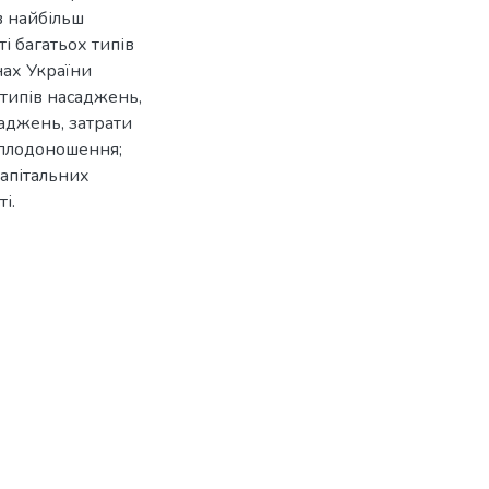
в найбільш
і багатьох типів
нах України
типів насаджень,
саджень, затрати
е плодоношення;
капітальних
і.