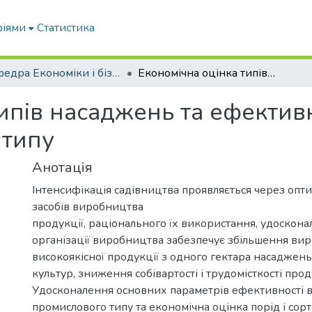
ріями
Статистика
Кафедра Економіки і бізнесу
Економічна оцінка типів насаджень та ефективність вирощування садів промислового типу
типів насаджень та ефекти
 типу
Анотація
Інтенсифікація садівництва проявляється через оптим
засобів виробництва
продукції, раціонального їх використання, удосконал
організації виробництва забезпечує збільшення ви
високоякісної продукції з одного гектара насаджен
культур, зниження собівартості і трудомісткості прод
Удосконалення основних параметрів ефективності 
промислового типу та економічна оцінка порід і сорт