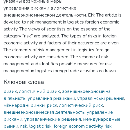
указаны возможные меры
управления рисками в логистике
внешнеэкономической деятельности. EN: The article is
devoted to risk management in logistics foreign economic
activity. The views of scientists on the essence of the
category “risk” are analyzed. The types of risks in foreign
economic activity and factors of their occurrence are given.
The elements of risk management in logistics foreign
economic activity are considered. The scheme of risk
management and identifies possible measures for risk
management in logistics foreign trade activities is drawn.
Ключові слова
ризик
,
логістичний ризик
,
зовнішньоекономічна
діяльність
,
управління ризиками
,
управлінські рішення
,
міжнародні ринки
,
риск
,
логистический риск
,
внешнеэкономическая деятельность
,
управление
рисками
,
управленческие решения
,
международные
рынки
,
risk
,
logistic risk
,
foreign economic activity
,
risk