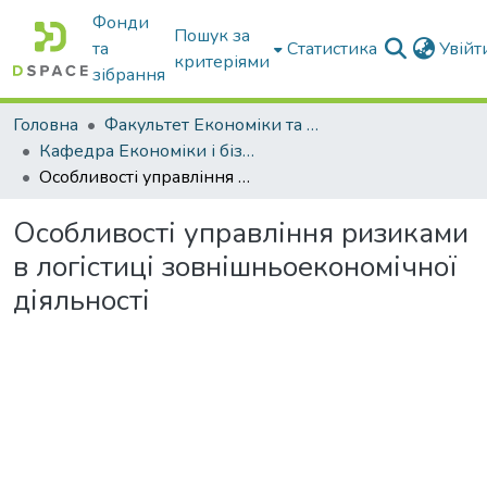
Фонди
Пошук за
та
Статистика
Увій
критеріями
зібрання
Головна
Факультет Економіки та бізнесу
Кафедра Економіки і бізнесу
Особливості управління ризиками в логістиці зовнішньоекономічної діяльності
Особливості управління ризиками
в логістиці зовнішньоекономічної
діяльності