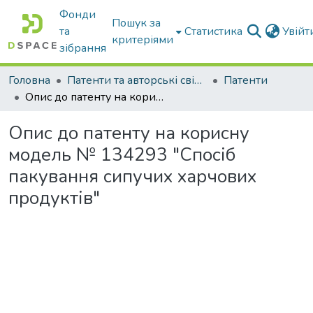
Фонди
Пошук за
та
Статистика
Увій
критеріями
зібрання
Головна
Патенти та авторські свідоцтва
Патенти
Опис до патенту на корисну модель № 134293 "Спосіб пакування сипучих харчових продуктів"
Опис до патенту на корисну
модель № 134293 "Спосіб
пакування сипучих харчових
продуктів"