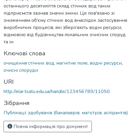
останнього десятиліття склад стічних вод таких
підприємств зазнав значні зміни. Це пов'язано зі
зниженням об'єму стічних вод внаслідок застосування
виробничих процесів, які зберігають водні ресурси,
відмовою від будівництва локальних очисних споруд
та ін
Ключові слова
очищення стічних вод
,
магнітне поле
,
водні ресурси
,
очисні споруди
URI
http://elar.tsatu.edu.ua/handle/123456789/11050
Зібрання
Публікації здобувачів (бакалаврів. магістрів, аспірантів)
Повна інформація про документ