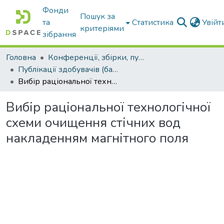
Фонди
Пошук за
та
Статистика
Увій
критеріями
зібрання
Головна
Конференції, збірки, публікації молодих вчених і здобувачів : магістрів, бакалаврів, аспірантів.
Публікації здобувачів (бакалаврів. магістрів, аспірантів)
Вибір раціональної технологічної схеми очищення стічних вод накладенням магнітного поля
Вибір раціональної технологічної
схеми очищення стічних вод
накладенням магнітного поля