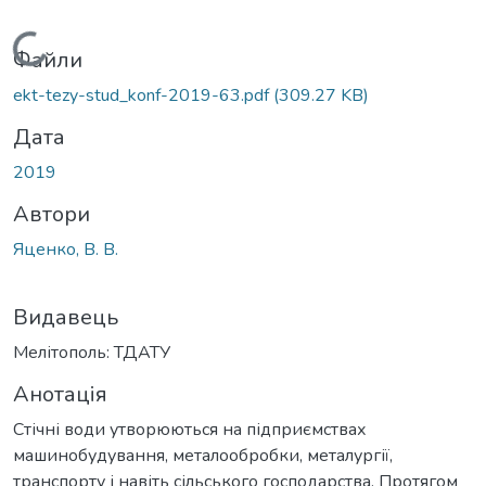
Вантажиться...
Файли
ekt-tezy-stud_konf-2019-63.pdf
(309.27 KB)
Дата
2019
Автори
Яценко, В. В.
Видавець
Мелітополь: ТДАТУ
Анотація
Стічні води утворюються на підприємствах
машинобудування, металообробки, металургії,
транспорту і навіть сільського господарства. Протягом