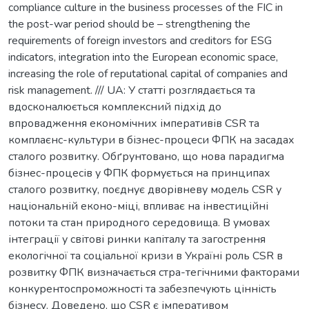
compliance culture in the business processes of the FIC in
the post-war period should be – strengthening the
requirements of foreign investors and creditors for ESG
indicators, integration into the European economic space,
increasing the role of reputational capital of companies and
risk management. /// UA: У статті розглядається та
вдосконалюється комплексний підхід до
впровадження економічних імперативів CSR та
комплаєнс-культури в бізнес-процеси ФПК на засадах
сталого розвитку. Обґрунтовано, що нова парадигма
бізнес-процесів у ФПК формується на принципах
сталого розвитку, поєднує дворівневу модель CSR у
національній еконо-міці, впливає на інвестиційні
потоки та стан природного середовища. В умовах
інтеграції у світові ринки капіталу та загострення
екологічної та соціальної кризи в Україні роль CSR в
розвитку ФПК визначається стра-тегічними факторами
конкурентоспроможності та забезпечують цінність
бізнесу. Доведено, що CSR є імперативом