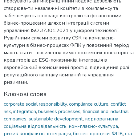
просувають антикорупційний кодекс, дозволяють
створюва-ти незалежні комітети з комплаєнсу та
забезпечують інновації контролю за фінансовими
бізнес-процесами шляхом інтеграції системи
управління ISO 37301:2021 у цифрові технології.
Рушійними силами розвитку CSR та комплаєнс-
культури в бізнес-процесах ФПК у повоєнний період
мають стати – посилення вимог іноземних інвесторів та
кредиторів до ESG-показників, інтеграція в
європейський економічний простір, підвищення ролі
репутаційного капіталу компаній та управління
ризиками.
Ключові слова
corporate social responsibility
,
compliance culture
,
conflict
risk
,
integration
,
business processes
,
financial and industrial
companies
,
sustainable development
,
корпоративна
соціальна відповідальність
,
ком-плаєнс-культура
,
ризик конфліктів
,
інтеграція
,
бізнес-процеси
,
ФПК
,
ста-