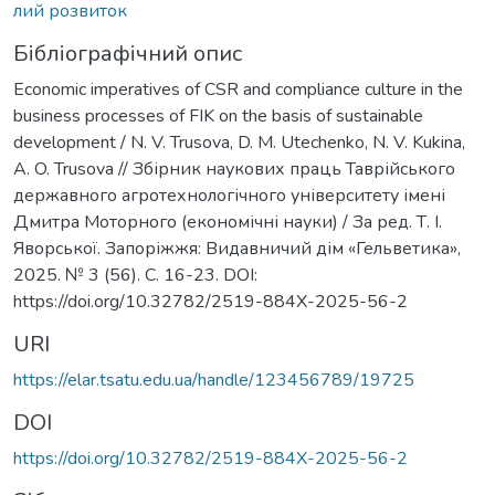
лий розвиток
Бібліографічний опис
Economic imperatives of CSR and compliance culture in the
business processes of FIK on the basis of sustainable
development / N. V. Trusova, D. M. Utechenko, N. V. Kukina,
A. O. Trusova // Збірник наукових праць Таврійського
державного агротехнологічного університету імені
Дмитра Моторного (економічні науки) / За ред. Т. І.
Яворської. Запоріжжя: Видавничий дім «Гельветика»,
2025. № 3 (56). С. 16-23. DOI:
https://doi.org/10.32782/2519-884X-2025-56-2
URI
https://elar.tsatu.edu.ua/handle/123456789/19725
DOI
https://doi.org/10.32782/2519-884X-2025-56-2