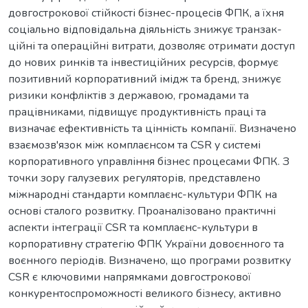
довгострокової стійкості бізнес-процесів ФПК, а їхня
соціально відповідальна діяльність знижує транзак-
ційні та операційні витрати, дозволяє отримати доступ
до нових ринків та інвестиційних ресурсів, формує
позитивний корпоративний імідж та бренд, знижує
ризики конфліктів з державою, громадами та
працівниками, підвищує продуктивність праці та
визначає ефективність та цінність компанії. Визначено
взаємозв'язок між комплаєнсом та CSR у системі
корпоративного управління бізнес процесами ФПК. З
точки зору галузевих регуляторів, представлено
міжнародні стандарти комплаєнс-культури ФПК на
основі сталого розвитку. Проаналізовано практичні
аспекти інтеграції CSR та комплаєнс-культури в
корпоративну стратегію ФПК України довоєнного та
воєнного періодів. Визначено, що програми розвитку
CSR є ключовими напрямками довгострокової
конкурентоспроможності великого бізнесу, активно