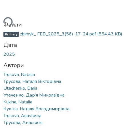
иться...
Файли
zbirnyk_ FEB_2025_3(56)-17-24.pdf
(554.43 KB)
Primary
Дата
2025
Автори
Trusova, Natalia
Трусова, Наталя Вікторівна
Utechenko, Daria
Утеченко, Дар'я Миколаївна
Kukina, Natalia
Кукіна, Наталя Володимирівна
Trusova, Anastasiia
Трусова, Анастасія