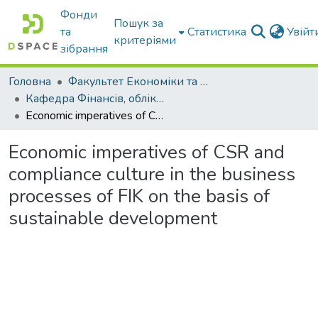
Фонди
Пошук за
та
Статистика
Увій
критеріями
зібрання
Головна
Факультет Економіки та бізнесу
Кафедра Фінансів, обліку і оподаткування
Economic imperatives of CSR and compliance culture in the business processes of FIK on the basis of sustainable development
Economic imperatives of CSR and
compliance culture in the business
processes of FIK on the basis of
sustainable development