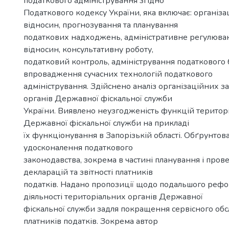
податкового адміністрування згідно
Податкового кодексу України, яка включає: організ
відносин, прогнозування та планування
податкових надходжень, адміністративне регулюва
відносин, консультативну роботу,
податковий контроль, адміністрування податкового 
впровадження сучасних технологій податкового
адміністрування. Здійснено аналіз організаційних за
органів Державної фіскальної служби
України. Виявлено неузгодженість функцій територ
Державної фіскальної служби на прикладі
їх функціонування в Запорізькій області. Обґрунтов
удосконалення податкового
законодавства, зокрема в частині планування і про
декларацій та звітності платників
податків. Надано пропозиції щодо подальшого реф
діяльності територіальних органів Державної
фіскальної служби задля покращення сервісного об
платників податків. Зокрема автор