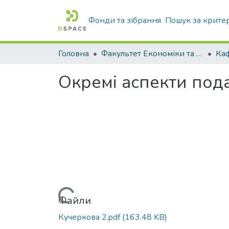
Фонди та зібрання
Пошук за крите
Головна
Факультет Економіки та бізнесу
Окремі аспекти под
Вантажиться...
Файли
Кучеркова 2.pdf
(163.48 KB)