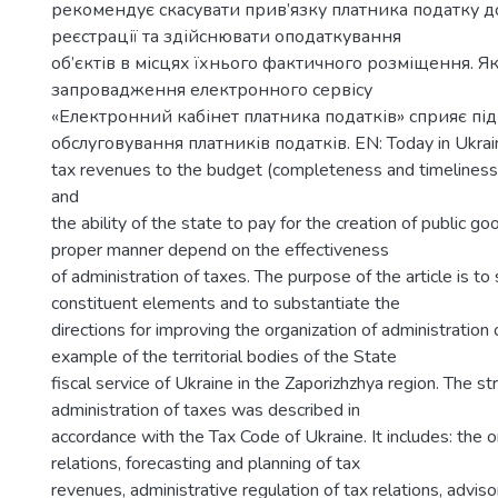
рекомендує скасувати прив’язку платника податку д
реєстрації та здійснювати оподаткування
об’єктів в місцях їхнього фактичного розміщення. Як
запровадження електронного сервісу
«Електронний кабінет платника податків» сприяє пі
обслуговування платників податків. EN: Today in Ukrain
tax revenues to the budget (completeness and timeliness
and
the ability of the state to pay for the creation of public go
proper manner depend on the effectiveness
of administration of taxes. The purpose of the article is to
constituent elements and to substantiate the
directions for improving the organization of administration
example of the territorial bodies of the State
fiscal service of Ukraine in the Zaporizhzhya region. The st
administration of taxes was described in
accordance with the Tax Code of Ukraine. It includes: the o
relations, forecasting and planning of tax
revenues, administrative regulation of tax relations, adviso