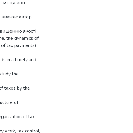
о місця його
 вважає автор,
двищенню якості
e, the dynamics of
 of tax payments)
ods in a timely and
 study the
 of taxes by the
ructure of
rganization of tax
ry work, tax control,