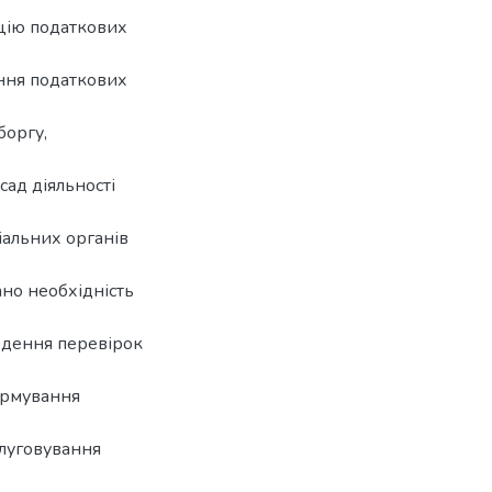
ацію податкових
ння податкових
боргу,
сад діяльності
іальних органів
ано необхідність
ведення перевірок
ормування
слуговування