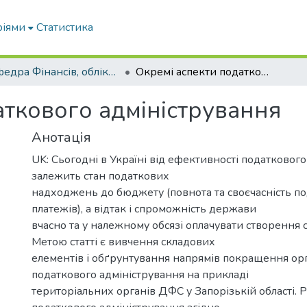
ріями
Статистика
Кафедра Фінансів, обліку і оподаткування
Окремі аспекти податкового адміністрування
аткового адміністрування
Анотація
UK: Сьогодні в Україні від ефективності податковог
залежить стан податкових
надходжень до бюджету (повнота та своєчасність п
платежів), а відтак і спроможність держави
вчасно та у належному обсязі оплачувати створення с
Метою статті є вивчення складових
елементів і обґрунтування напрямів покращення орг
податкового адміністрування на прикладі
територіальних органів ДФС у Запорізькій області. 