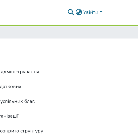
Увійти
о адміністрування
одаткових
успільних благ.
анізації
Розкрито структуру