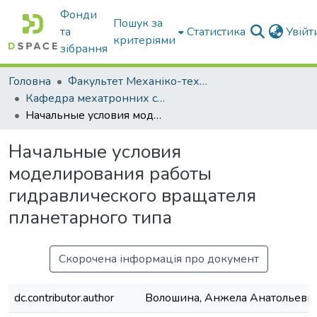
Фонди
Пошук за
та
Статистика
Увій
критеріями
зібрання
Головна
Факультет Механіко-технологічний
Кафедра мехатронних систем тракторів та сільскогосподарських машин
Начальные условия моделирования работы гидравлического вращателя планетарного типа
Начальные условия
моделирования работы
гидравлического вращателя
планетарного типа
Скорочена інформація про документ
dc.contributor.author
Волошина, Анжела Анатольевн