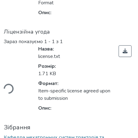
Format
Опис:
Ліцензійна угода
Зараз показуємо
1 - 1 з 1
Назва:
license.txt
Розмір:
ться...
1.71 KB
Формат:
Item-specific license agreed upon
to submission
Опис:
Зібрання
Кафедра мехатронних систем тракторів та