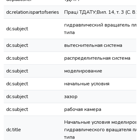
dc.relation.ispartofseries
Праці ТДАТУ;Вип. 14, т. 3 (С. 81
гидравлический вращатель пла
dc.subject
типа
dc.subject
вытеснительная система
dc.subject
распределительная система
dc.subject
моделирование
dc.subject
начальные условия
dc.subject
зазор
dc.subject
рабочая камера
Начальные условия моделиров
dc.title
гидравлического вращателя пл
типа