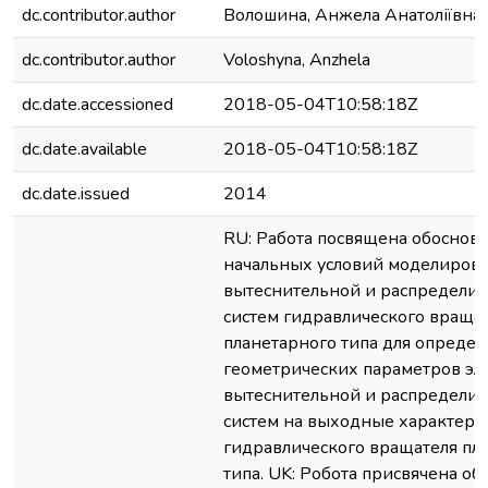
dc.contributor.author
Волошина, Анжела Анатоліївна
dc.contributor.author
Voloshyna, Anzhela
dc.date.accessioned
2018-05-04T10:58:18Z
dc.date.available
2018-05-04T10:58:18Z
dc.date.issued
2014
RU: Работа посвящена обоснов
начальных условий моделиров
вытеснительной и распредели
систем гидравлического враща
планетарного типа для опреде
геометрических параметров эл
вытеснительной и распредели
систем на выходные характери
гидравлического вращателя пл
типа. UK: Робота присвячена о