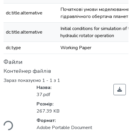
Початкові умови моделювання 
dc.title.alternative
гідравлічного обертача планета
Initial conditions for simulation of 
dc.title.alternative
hydraulic rotator operation
dc.type
Working Paper
Файли
Контейнер файлів
Зараз показуємо
1 - 1 з 1
Назва:
37.pdf
Розмір:
ться...
267.39 KB
Формат:
Adobe Portable Document