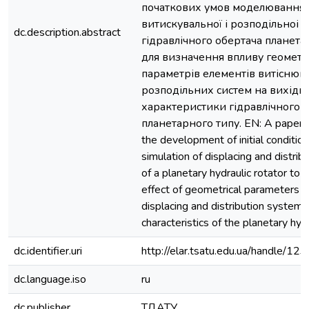
початкових умов моделювання 
витискувальної і розподільноі 
dc.description.abstract
гідравлічного обертача планета
для визначення впливу геомет
параметрів елементів витіснюв
розподільних систем на вихідні
характеристики гідравлічного 
планетарного типу. EN: A paper i
the development of initial condition
simulation of displacing and distri
of a planetary hydraulic rotator to
effect of geometrical parameters o
displacing and distribution systems
characteristics of the planetary hydr
dc.identifier.uri
http://elar.tsatu.edu.ua/handle/
dc.language.iso
ru
dc.publisher
ТДАТУ