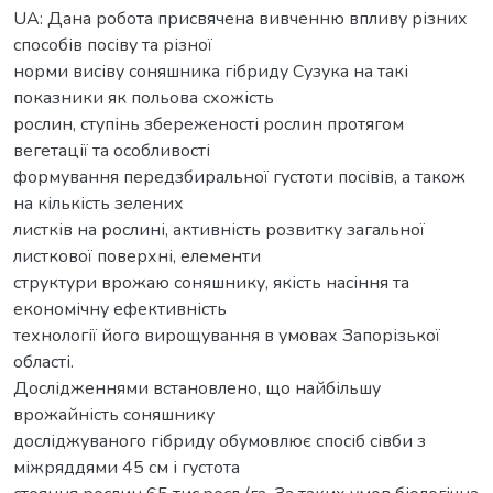
UA: Дана робота присвячена вивченню впливу різних
способів посіву та різної
норми висіву соняшника гібриду Сузука на такі
показники як польова схожість
рослин, ступінь збереженості рослин протягом
вегетації та особливості
формування передзбиральної густоти посівів, а також
на кількість зелених
листків на рослині, активність розвитку загальної
листкової поверхні, елементи
структури врожаю соняшнику, якість насіння та
економічну ефективність
технології його вирощування в умовах Запорізької
області.
Дослідженнями встановлено, що найбільшу
врожайність соняшнику
досліджуваного гібриду обумовлює спосіб сівби з
міжряддями 45 см і густота