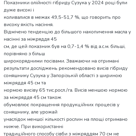
Показники олійності гібриду Сузука у 2024 році були
дуже високі і
коливалися в межах 49,5-51,7 %, що говорить про
високу якість насіння.
Відмічено тенденцію до більшого накопичення масла у
насінні за міжряддя 45
см, де цей показник був на 0,7-1,4 % від а.с.м. більші,
порівняно з більш
широкорядними посівами. Зважаючи на отримані
результати досліджень рекомендовано висів гібриду
соняшнику Сузука у Запорізькій області з шириною
міжряддя 45 см та
нормою висіву 65 тис.росл./га. Висів меншою нормою
за міжряддя 45 см також
обумовлює покращення продукційних процесів у
соняшнику, але урожай
унаслідок меншої кількості рослин на площі отримано
нижче. При використанні
традиційного способу сівби з міжряддям 70 см не