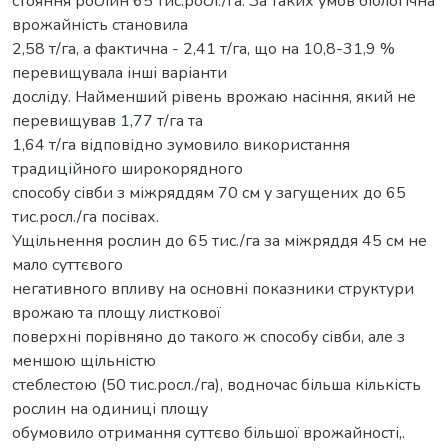
стояння рослин 65 тис.росл./га. За таких умов біологічна
врожайність становила
2,58 т/га, а фактична - 2,41 т/га, що на 10,8-31,9 %
перевищувала інші варіанти
досліду. Найменший рівень врожаю насіння, який не
перевищував 1,77 т/га та
1,64 т/га відповідно зумовило використання
традиційного широкорядного
способу сівби з міжряддям 70 см у загущених до 65
тис.росл./га посівах.
Ущільнення рослин до 65 тис./га за міжряддя 45 см не
мало суттєвого
негативного впливу на основні показники структури
врожаю та площу листкової
поверхні порівняно до такого ж способу сівби, але з
меншою щільністю
стеблестою (50 тис.росл./га), водночас більша кількість
рослин на одиниці площу
обумовило отримання суттєво більшої врожайності,.