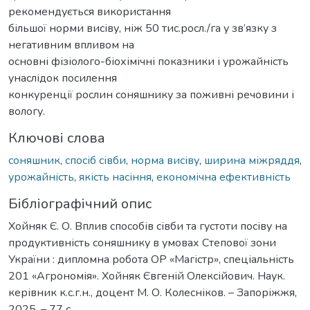
рекомендується використання
більшої норми висіву, ніж 50 тис.росл./га у зв’язку з
негативним впливом на
основні фізіолого-біохімічні показники і урожайність
унаслідок посилення
конкуренції рослин соняшнику за поживні речовини і
вологу.
Ключові слова
соняшник
,
спосіб сівби
,
норма висіву
,
ширина міжряддя
,
урожайність
,
якість насіння
,
економічна ефективність
Бібліографічний опис
Хойняк Є. О. Вплив способів сівби та густоти посіву на
продуктивність соняшнику в умовах Степової зони
України : дипломна робота ОР «Магістр», спеціальність
201 «Агрономія». Хойняк Євгеній Олексійович. Наук.
керівник к.с.г.н., доцент М. О. Колесніков. – Запоріжжя,
2025. – 77 с.