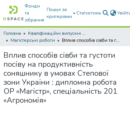
Фонди
Пошук за
та
Статистика
Увій
критеріями
зібрання
Головна
Кваліфікаційні випускні роботи бакалаврів і магістрів
Магістерські роботи
Вплив способів сівби та густоти посіву на продуктивність соняшнику в умовах Степової зони України : дипломна робота ОР «Магістр», спеціальність 201 «Агрономія»
Вплив способів сівби та густоти
посіву на продуктивність
соняшнику в умовах Степової
зони України : дипломна робота
ОР «Магістр», спеціальність 201
«Агрономія»