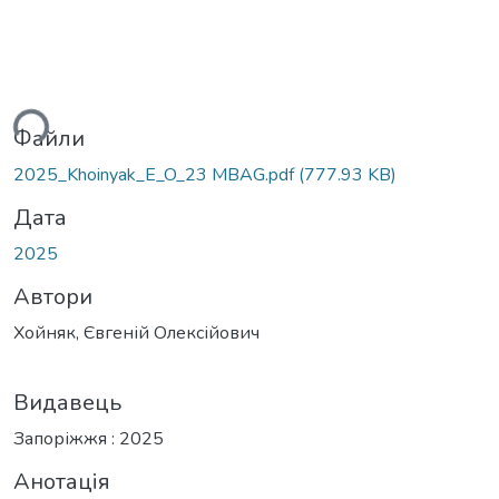
ься...
Файли
2025_Khoinyak_E_O_23 MBAG.pdf
(777.93 KB)
Дата
2025
Автори
Хойняк, Євгеній Олексійович
Видавець
Запоріжжя : 2025
Анотація