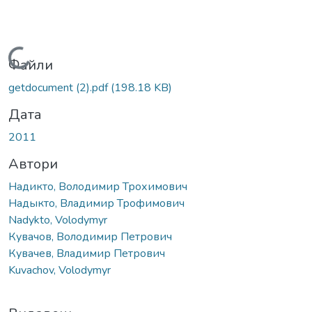
Вантажиться...
Файли
getdocument (2).pdf
(198.18 KB)
Дата
2011
Автори
Надикто, Володимир Трохимович
Надыкто, Владимир Трофимович
Nadykto, Volodymyr
Кувачов, Володимир Петрович
Кувачев, Владимир Петрович
Kuvachov, Volodymyr