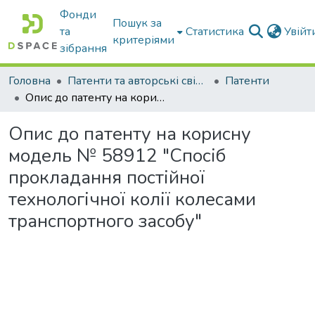
Фонди
Пошук за
та
Статистика
Увій
критеріями
зібрання
Головна
Патенти та авторські свідоцтва
Патенти
Опис до патенту на корисну модель № 58912 "Спосіб прокладання постійної технологічної колії колесами транспортного засобу"
Опис до патенту на корисну
модель № 58912 "Спосіб
прокладання постійної
технологічної колії колесами
транспортного засобу"