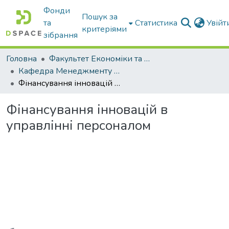
Фонди
Пошук за
та
Статистика
Увій
критеріями
зібрання
Головна
Факультет Економіки та бізнесу
Кафедра Менеджменту та публічного адміністрування
Фінансування інновацій в управлінні персоналом
Фінансування інновацій в
управлінні персоналом