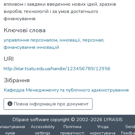
впливом і завдяки введенню нових ідей, зразків
виробів, технологій і за умов достатнього
фінансування.
Ключові слова
управління персоналом
,
інновації
,
персонал
,
фінансування інновацій
URI
http://elar.tsatu.edu.ua/handle/123456789/12956
Зібрання
Кафедра Менеджменту та публічного адміністрування
Повна інформація про документ
DSpace software
copyright © 2002-2026
LYRASIS
алаштування
Accessibility
Політика
Угода
Sen
куків
settings
приватності
користувача
Feedba