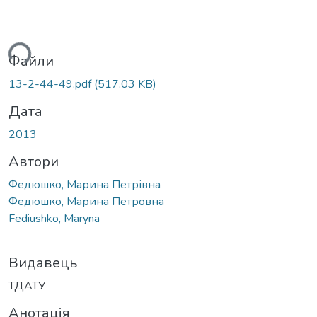
ься...
Файли
13-2-44-49.pdf
(517.03 KB)
Дата
2013
Автори
Федюшко, Марина Петрівна
Федюшко, Марина Петровна
Fediushko, Maryna
Видавець
ТДАТУ
Анотація