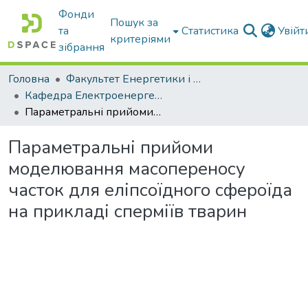
Фонди
Пошук за
та
Статистика
Увій
критеріями
зібрання
Головна
Факультет Енергетики і комп'ютерних технологій
Кафедра Електроенергетики і електротехнологій
Параметральні прийоми моделювання масопереносу часток для еліпсоїдного сфероїда на прикладі сперміїв тварин
Параметральні прийоми
моделювання масопереносу
часток для еліпсоїдного сфероїда
на прикладі сперміїв тварин