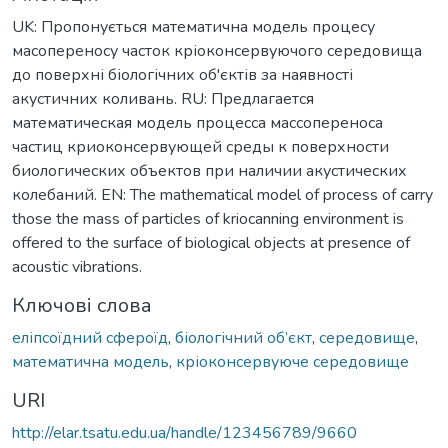
UK: Пропонується математична модель процесу
масопереносу часток кріоконсервуючого середовища
до поверхні біологічних об'єктів за наявності
акустичних коливань. RU: Предлагается
математическая модель процесса массопереноса
частиц криоконсервующей среды к поверхности
биологических объектов при наличии акустических
колебаний. EN: The mathematical model of process of carry
those the mass of particles of kriocanning environment is
offered to the surface of biological objects at presence of
acoustic vibrations.
Ключові слова
еліпсоїдний сфероїд
,
біологічний об’єкт
,
середовище
,
математична модель
,
кріоконсервуюче середовище
URI
http://elar.tsatu.edu.ua/handle/123456789/9660