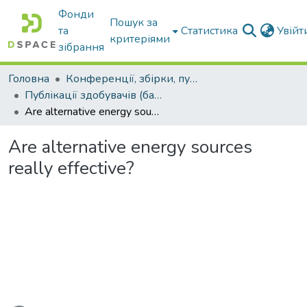
Фонди
Пошук за
та
Статистика
Увій
критеріями
зібрання
Головна
Конференції, збірки, публікації молодих вчених і здобувачів : магістрів, бакалаврів, аспірантів.
Публікації здобувачів (бакалаврів. магістрів, аспірантів)
Are alternative energy sources really effective?
Are alternative energy sources
really effective?