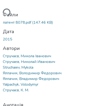
ься...
Файли
патент 8078.pdf
(147.46 KB)
Дата
2015
Автори
Стручаєв, Микола Іванович
Стручаев, Николай Иванович
Struchaiev, Mykola
Ялпачик, Володимир Федорович
Ялпачик, Владимир Федорович
Yalpachyk, Volodymyr
Стручаєв, К. М.
Анотація