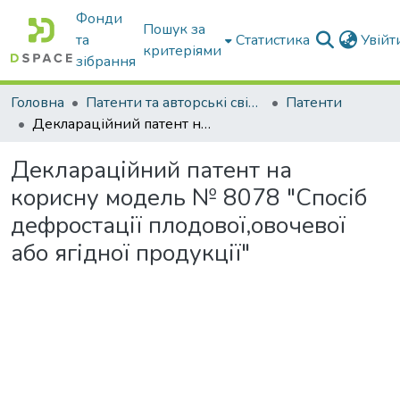
Фонди
Пошук за
та
Статистика
Увій
критеріями
зібрання
Головна
Патенти та авторські свідоцтва
Патенти
Деклараційний патент на корисну модель № 8078 "Спосіб дефростації плодової,овочевої або ягідної продукції"
Деклараційний патент на
корисну модель № 8078 "Спосіб
дефростації плодової,овочевої
або ягідної продукції"