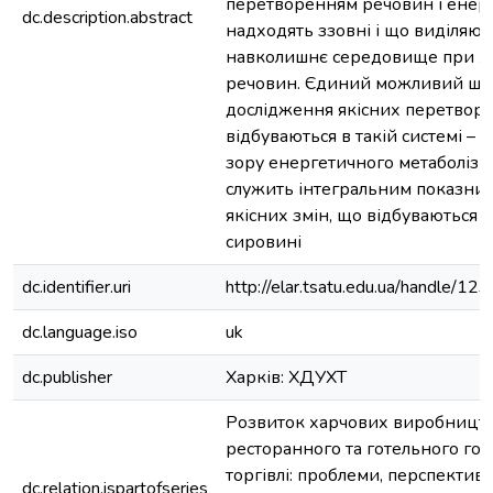
перетворенням речовин і енерг
dc.description.abstract
надходять ззовні і що виділяют
навколишнє середовище при хі
речовин. Єдиний можливий шл
дослідження якісних перетворен
відбуваються в такій системі – ан
зору енергетичного метаболізм
служить інтегральним показник
якісних змін, що відбуваються в
сировині
dc.identifier.uri
http://elar.tsatu.edu.ua/handle/
dc.language.iso
uk
dc.publisher
Харків: ХДУХТ
Розвиток харчових виробництв
ресторанного та готельного гос
торгівлі: проблеми, перспективи
dc.relation.ispartofseries