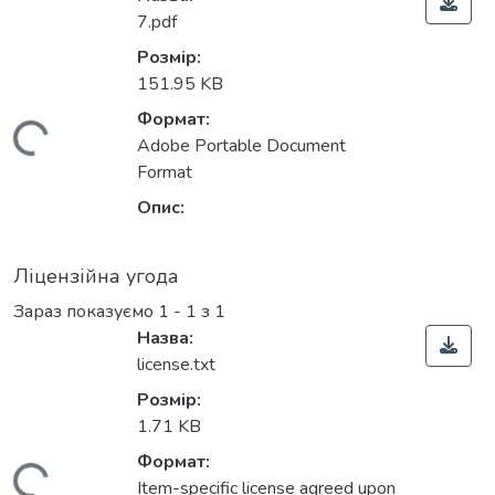
7.pdf
Розмір:
151.95 KB
Формат:
ажиться...
Adobe Portable Document
Format
Опис:
Ліцензійна угода
Зараз показуємо
1 - 1 з 1
Назва:
license.txt
Розмір:
1.71 KB
Формат:
Item-specific license agreed upon