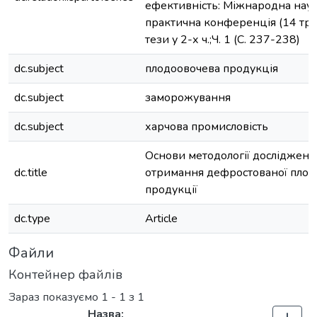
ефективність: Міжнародна нау
практична конференція (14 трав
тези у 2-х ч.;Ч. 1 (С. 237-238)
dc.subject
плодоовочева продукція
dc.subject
заморожування
dc.subject
харчова промисловість
Основи методології дослідженн
dc.title
отримання дефростованої плод
продукції
dc.type
Article
Файли
Контейнер файлів
Зараз показуємо
1 - 1 з 1
Назва: