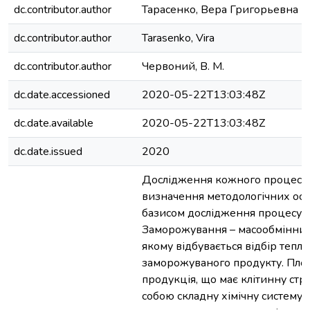
dc.contributor.author
Тарасенко, Вера Григорьевна
dc.contributor.author
Tarasenko, Vira
dc.contributor.author
Червоний, В. М.
dc.date.accessioned
2020-05-22T13:03:48Z
dc.date.available
2020-05-22T13:03:48Z
dc.date.issued
2020
Дослідження кожного процесу 
визначення методологічних осно
базисом дослідження процесу.
Заморожування – масообмінний
якому відбувається відбір тепла
заморожуваного продукту. Пло
продукція, що має клітинну стру
собою складну хімічну систему і