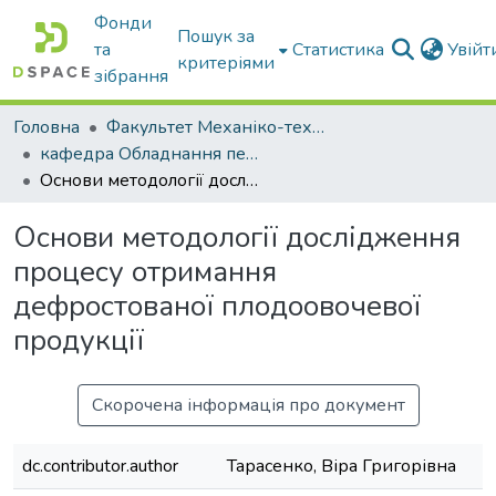
Фонди
Пошук за
та
Статистика
Увій
критеріями
зібрання
Головна
Факультет Механіко-технологічний
кафедра Обладнання переробних і харчових виробництв ім. професора Ф.Ю. Ялпачика
Основи методології дослідження процесу отримання дефростованої плодоовочевої продукції
Основи методології дослідження
процесу отримання
дефростованої плодоовочевої
продукції
Скорочена інформація про документ
dc.contributor.author
Тарасенко, Віра Григорівна