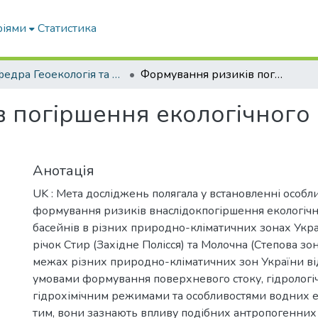
ріями
Статистика
Кафедра Геоекологія та землеустрій
Формування ризиків погіршення екологічного стану басейнів річок
 погіршення екологічного 
Анотація
UK : Мета досліджень полягала у встановленні особл
формування ризиків внаслідокпогіршення екологічн
басейнів в різних природно-кліматичних зонах Укра
річок Стир (Західне Полісся) та Молочна (Степова зон
межах різних природно-кліматичних зон України ві
умовами формування поверхневого стоку, гідрологі
гідрохімічним режимами та особливостями водних е
тим, вони зазнають впливу подібних антропогенних