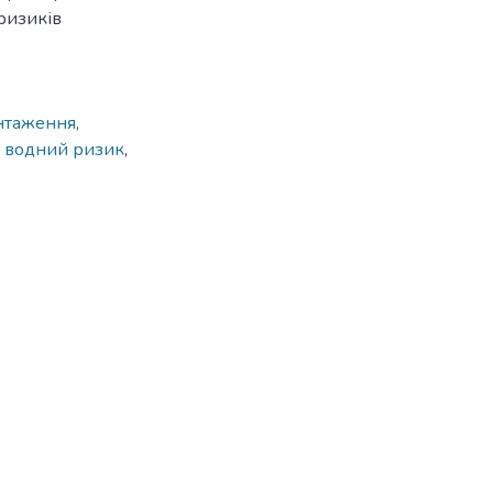
ризиків
нтаження
,
,
водний ризик
,