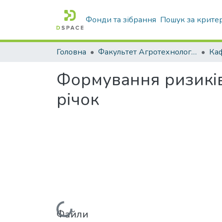
Фонди та зібрання
Пошук за крите
Головна
Факультет Агротехнологій та екології
Формування ризиків
річок
Файли