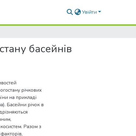
Увійти
стану басейнів
ивостей
огостану річкових
їни на прикладі
а). Басейни річок в
дрізняються
чним,
косистем. Разом з
 факторів,