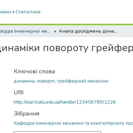
ріями
Статистика
Кафедра Інженерної механіки та комп'ютерного проектування
Аналіз досліджень динаміки повороту грейферних механізмів на гнучкому підвісі
динаміки повороту грейфер
Ключові слова
динаміка
,
поворот
,
грейферний механізм
URI
http://elar.tsatu.edu.ua/handle/123456789/1226
Зібрання
Кафедра Інженерної механіки та комп'ютерного пр