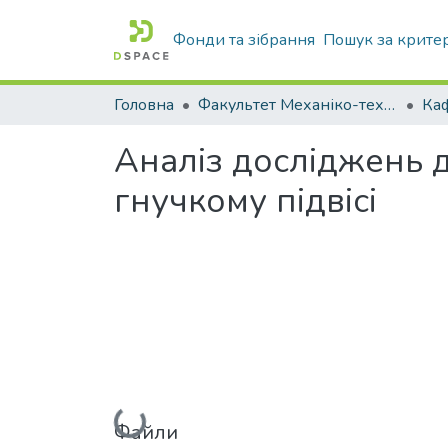
Фонди та зібрання
Пошук за крите
Головна
Факультет Механіко-технологічний
Аналіз досліджень 
гнучкому підвісі
Вантажиться...
Файли