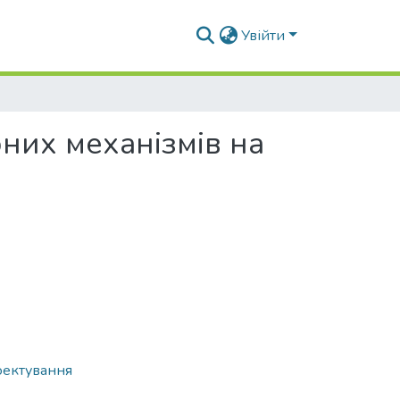
Увійти
них механізмів на
оектування