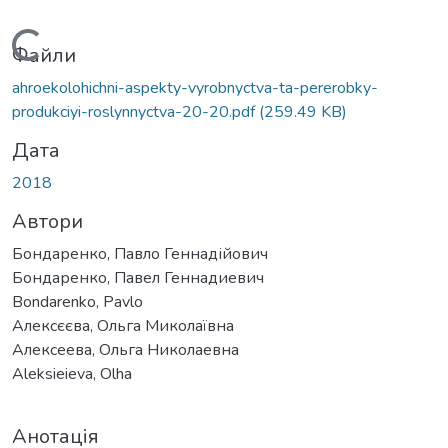
Вантажиться...
Файли
ahroekolohichni-aspekty-vyrobnyctva-ta-pererobky-
produkciyi-roslynnyctva-20-20.pdf
(259.49 KB)
Дата
2018
Автори
Бондаренко, Павло Геннадійович
Бондаренко, Павел Геннадиевич
Bondarenko, Pavlo
Алексєєва, Ольга Миколаївна
Алексеева, Ольга Николаевна
Aleksieieva, Olha
Анотація