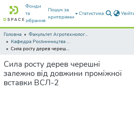
Фонди
Пошук за
та
Статистика
Увій
критеріями
зібрання
Головна
Факультет Агротехнологій та екології
Кафедра Рослинництва та садівництва ім. професора В.В. Калитки
Сила росту дерев черешні залежно від довжини проміжної вставки ВСЛ-2
Сила росту дерев черешні
залежно від довжини проміжної
вставки ВСЛ-2