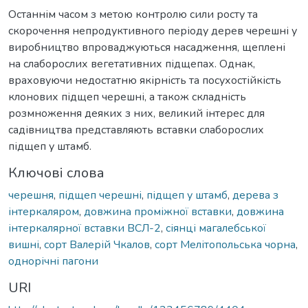
Останнім часом з метою контролю сили росту та
скорочення непродуктивного періоду дерев черешні у
виробництво впроваджуються насадження, щеплені
на слаборослих вегетативних підщепах. Однак,
враховуючи недостатню якірність та посухостійкість
клонових підщеп черешні, а також складність
розмноження деяких з них, великий інтерес для
садівництва представляють вставки слаборослих
підщеп у штамб.
Ключові слова
черешня
,
підщеп черешні
,
підщеп у штамб
,
дерева з
інтеркаляром
,
довжина проміжної вставки
,
довжина
інтеркалярної вставки ВСЛ-2
,
сіянці магалебської
вишні
,
сорт Валерій Чкалов
,
сорт Мелітопольська чорна
,
однорічні пагони
URI