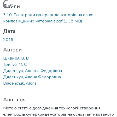
Вантажиться...
Файли
3.10. Електроди суперконденсаторів на основі
композиційних матеріалів.pdf
(1.38 MB)
Дата
2019
Автори
Шквиря, В. В.
Тригуб, М. С.
Дяденчук, Альона Федорівна
Дяденчук, Алена Федоровна
Diadenchuk, Alona
Анотація
Метою статті є дослідження технології створення
електродів суперконденсаторів на основі активованого