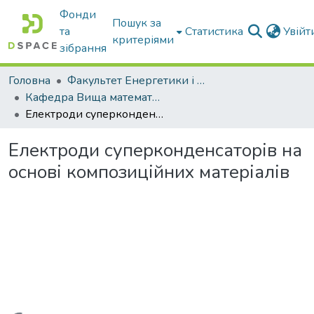
Фонди
Пошук за
та
Статистика
Увій
критеріями
зібрання
Головна
Факультет Енергетики і комп'ютерних технологій
Кафедра Вища математика та фізика
Електроди суперконденсаторів на основі композиційних матеріалів
Електроди суперконденсаторів на
основі композиційних матеріалів