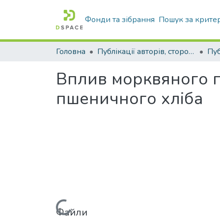
Фонди та зібрання
Пошук за крите
Головна
Публікації авторів, сторонніх університету
Вплив морквяного пю
пшеничного хліба
Вантажиться...
Файли