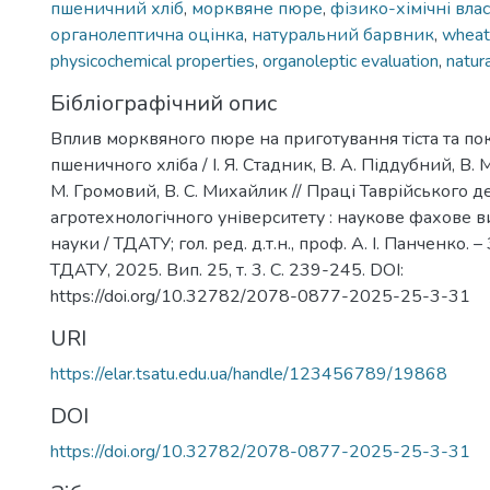
пшеничний хліб
,
морквяне пюре
,
фізико-хімічні влас
органолептична оцінка
,
натуральний барвник
,
wheat
physicochemical properties
,
organoleptic evaluation
,
natur
Бібліографічний опис
Вплив морквяного пюре на приготування тіста та по
пшеничного хліба / І. Я. Стадник, В. А. Піддубний, В. 
М. Громовий, В. С. Михайлик // Праці Таврійського 
агротехнологічного університету : наукове фахове в
науки / ТДАТУ; гол. ред. д.т.н., проф. А. І. Панченко. 
ТДАТУ, 2025. Вип. 25, т. 3. С. 239-245. DOI:
https://doi.org/10.32782/2078-0877-2025-25-3-31
URI
https://elar.tsatu.edu.ua/handle/123456789/19868
DOI
https://doi.org/10.32782/2078-0877-2025-25-3-31