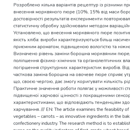
Розроблено кілька варіантів рецептур із різними п
внесення морквяного пюре (10%, 15% від маси боро
достовірності результатів експерименти повторювали
статистичну обробку здійснювали методом варіаційн
Установлено, що внесення морквяного пюре позити
якість хліба: вироби характеризуються більш насич
приємним ароматом, підвищеною вологістю та ніжн
Визначено рівень заміни борошна морквяним пюре,
поліпшення фізико-хімічних та органолептичних вла
погіршення структурних характеристик виробів. Від
часткова заміна борошна на овочеве пюре сприяє у
що, своєю чергою, дає змогу коригувати кількість рі
Практичне значення роботи полягає у можливості с
підвищеної харчової цінності з покращеними сенс
характеристиками, що відповідають тенденціям зд
харчування. /// EN: The article examines the feasibility of
vegetables – carrots – as innovative ingredients in the ba
confectionery industry. The research method is to establish