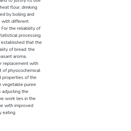
nd to justify its use
eat flour, drinking
ned by boiling and
with different
or the reliability of
tatistical processing
 established that the
ality of bread: the
leasant aroma,
our replacement with
 of physicochemical
l properties of the
th vegetable puree
s adjusting the
he work lies in the
alue with improved
y eating.