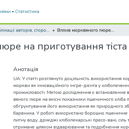
ріями
Статистика
Публікації авторів, сторонніх університету
Вплив морквяного пюре на приготування тіста та показники якості пшеничного хліба
ре на приготування тіста 
Анотація
UA: У статті розглянуто доцільність використання к
моркви як інноваційного інгре-дієнта у хлібопеченн
промисловості. Метою дослідження є встановлення 
вяного пюре на якісні показники пшеничного хліба 
обґрунтування його використання як природного зба
барвника. У роботі використано борошно пшеничне 
питну воду, дріжджі хлібопекарські пресо-вані, сіль
отримане шляхом відварювання та подрібнення кор