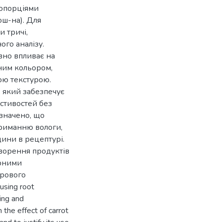
ропорціями
ш-на). Для
 тричі,
ого аналізу.
вно впливає на
еним кольором,
ою текстурою.
 який забезпечує
стивостей без
значено, що
триманню вологи,
дини в рецептурі.
творення продуктів
орними
орового
 using root
king and
 the effect of carrot