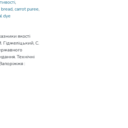
тивості
,
 bread
,
carrot puree
,
al dye
казники якості
М. Гіджеліцький, С.
державного
идання. Технічні
– Запоріжжя :