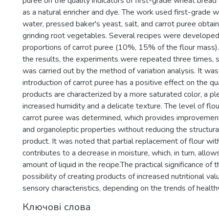
puree on the quality indicators of first-grade wheat bread a
as a natural enricher and dye. The work used first-grade wh
water, pressed baker's yeast, salt, and carrot puree obtai
grinding root vegetables. Several recipes were developed 
proportions of carrot puree (10%, 15% of the flour mass). F
the results, the experiments were repeated three times, s
was carried out by the method of variation analysis. It was
introduction of carrot puree has a positive effect on the qu
products are characterized by a more saturated color, a p
increased humidity and a delicate texture. The level of fl
carrot puree was determined, which provides improvement
and organoleptic properties without reducing the structura
product. It was noted that partial replacement of flour wi
contributes to a decrease in moisture, which, in turn, allow
amount of liquid in the recipe.The practical significance of t
possibility of creating products of increased nutritional v
sensory characteristics, depending on the trends of health
Ключові слова