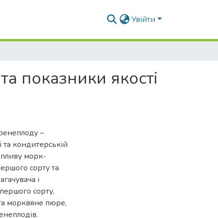
Увійти
та показники якості
оренеплоду –
і та кондитерській
впливу морк-
першого сорту та
гачувача і
першого сорту,
 та морквяне пюре,
енеплодів.