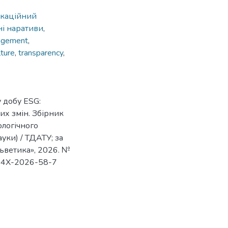
ікаційний
ні наративи
,
agement
,
lture
,
transparency
,
у добу ESG:
их змін. Збірник
логічного
уки) / ТДАТУ; за
льветика», 2026. №
-884X-2026-58-7