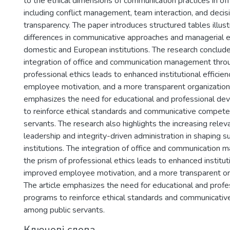
to the ethical dimensions of communication practices in of
including conflict management, team interaction, and deci
transparency. The paper introduces structured tables illust
differences in communicative approaches and managerial 
domestic and European institutions. The research conclude
integration of office and communication management throu
professional ethics leads to enhanced institutional efficie
employee motivation, and a more transparent organizational
emphasizes the need for educational and professional d
to reinforce ethical standards and communicative compet
servants. The research also highlights the increasing rele
leadership and integrity-driven administration in shaping s
institutions. The integration of office and communication
the prism of professional ethics leads to enhanced instituti
improved employee motivation, and a more transparent org
The article emphasizes the need for educational and prof
programs to reinforce ethical standards and communicati
among public servants.
Ключові слова