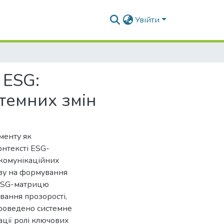
Увійти
 ESG:
темних змін
менту як
онтексті ESG-
в комунікаційних
ливу на формування
 ESG-матрицю
вання прозорості,
Проведено системне
ації ролі ключових