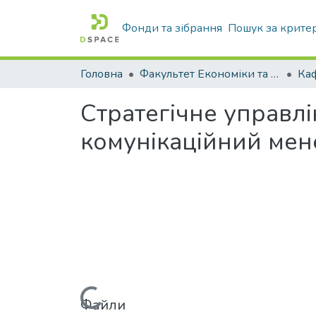
Фонди та зібрання
Пошук за крите
Головна
Факультет Економіки та бізнесу
Стратегічне управлі
комунікаційний мен
Вантажиться...
Файли