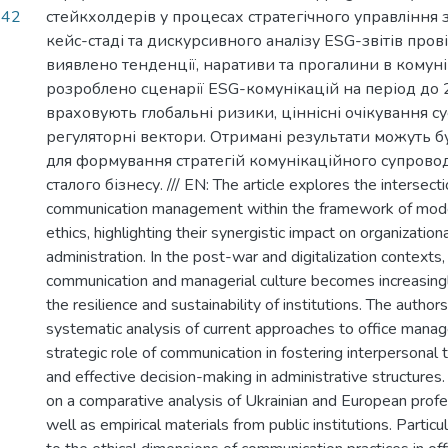
.42
стейкхолдерів у процесах стратегічного управління 
кейс-стаді та дискурсивного аналізу ESG-звітів про
виявлено тенденції, наративи та прогалини в комунік
розроблено сценарії ESG-комунікацій на період до 
враховують глобальні ризики, ціннісні очікування су
регуляторні вектори. Отримані результати можуть б
для формування стратегій комунікаційного супрово
сталого бізнесу. /// EN: The article explores the intersecti
communication management within the framework of mode
ethics, highlighting their synergistic impact on organization
administration. In the post-war and digitalization contexts, 
communication and managerial culture becomes increasingly
the resilience and sustainability of institutions. The author
systematic analysis of current approaches to office mana
strategic role of communication in fostering interpersonal tr
and effective decision-making in administrative structures
on a comparative analysis of Ukrainian and European profe
well as empirical materials from public institutions. Particul