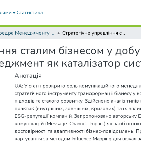
ріями
Статистика
Кафедра Менеджменту та публічного адміністрування
Стратегічне управління сталим бізнесом у добу ESG: комунікаційний менеджмент як каталізатор системних змін
ння сталим бізнесом у добу
еджмент як каталізатор сис
Анотація
UA: У статті розкрито роль комунікаційного менедж
стратегічного інструменту трансформації бізнесу у к
підходів та сталого розвитку. Здійснено аналіз типі
практик (внутрішніх, зовнішніх, кризових) та їх вп
ESG-репутації компаній. Запропоновано авторську
комунікацій (Message–Channel–Impact) як засіб оціню
достовірності та адаптивності бізнес-повідомлень. 
картування за методом Influence Mapping для візуаліз