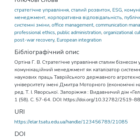
стратегічне управління
,
сталий розвиток
,
ESG
,
комун
менеджмент
,
корпоративна відповідальність
,
публіч
системні зміни
,
office management
,
communication man
professional ethics
,
public administration
,
organizational cu
post-war recovery
,
European integration
Бібліографічний опис
Ортіна Г. В. Стратегічне управління сталим бізнесом 
комунікаційний менеджмент як каталізатор системн
наукових праць Таврійського державного агротехно
університету імені Дмитра Моторного (економічні на
ред. Т. І. Яворської. Запоріжжя : Видавничий дім «Ге
1 (58). С. 57-64. DOI: https://doi.org/10.32782/2519
URI
https://elar.tsatu.edu.ua/handle/123456789/21085
DOI