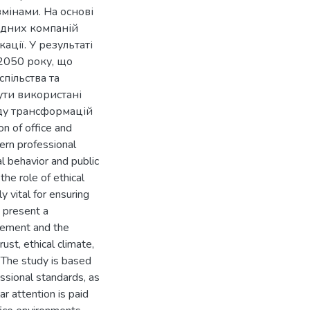
змінами. На основі
відних компаній
ації. У результаті
2050 року, що
спільства та
ути використані
ду трансформацій
on of office and
rn professional
al behavior and public
the role of ethical
 vital for ensuring
s present a
gement and the
ust, ethical climate,
. The study is based
ssional standards, as
ar attention is paid