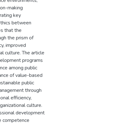
fice environments,
sion-making
rating key
ethics between
s that the
gh the prism of
ncy, improved
 culture. The article
evelopment programs
ence among public
vance of value-based
ustainable public
 management through
onal efficiency,
anizational culture.
essional development
ve competence