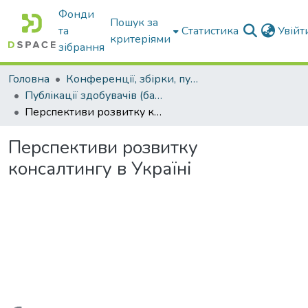
Фонди
Пошук за
та
Статистика
Увій
критеріями
зібрання
Головна
Конференції, збірки, публікації молодих вчених і здобувачів : магістрів, бакалаврів, аспірантів.
Публікації здобувачів (бакалаврів. магістрів, аспірантів)
Перспективи розвитку консалтингу в Україні
Перспективи розвитку
консалтингу в Україні