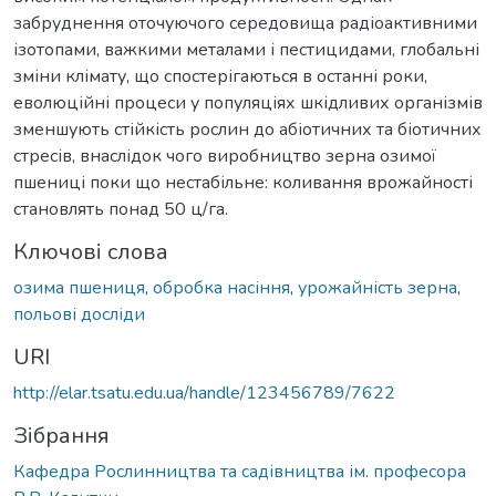
забруднення оточуючого середовища радіоактивними
ізотопами, важкими металами і пестицидами, глобальні
зміни клімату, що спостерігаються в останні роки,
еволюційні процеси у популяціях шкідливих організмів
зменшують стійкість рослин до абіотичних та біотичних
стресів, внаслідок чого виробництво зерна озимої
пшениці поки що нестабільне: коливання врожайності
становлять понад 50 ц/га.
Ключові слова
озима пшениця
,
обробка насіння
,
урожайність зерна
,
польові досліди
URI
http://elar.tsatu.edu.ua/handle/123456789/7622
Зібрання
Кафедра Рослинництва та садівництва ім. професора