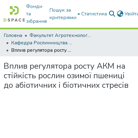
Фонди
Пошук за
та
Статистика
Увій
критеріями
зібрання
Головна
Факультет Агротехнологій та екології
Кафедра Рослинництва та садівництва ім. професора В.В. Калитки
Вплив регулятора росту АКМ на стійкість рослин озимої пшениці до абіотичних і біотичних стресів
Вплив регулятора росту АКМ на
стійкість рослин озимої пшениці
до абіотичних і біотичних стресів