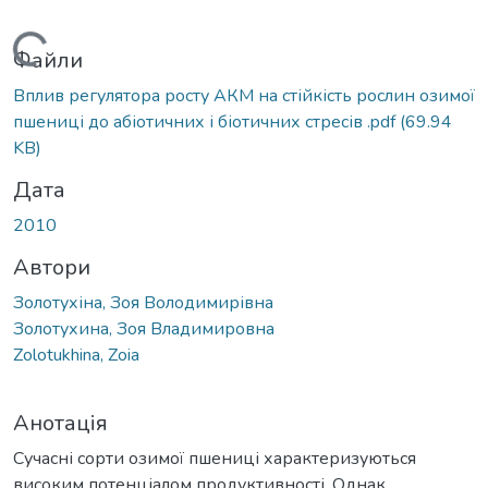
Вантажиться...
Файли
Вплив регулятора росту АКМ на стійкість рослин озимої
пшениці до абіотичних і біотичних стресів .pdf
(69.94
KB)
Дата
2010
Автори
Золотухіна, Зоя Володимирівна
Золотухина, Зоя Владимировна
Zolotukhina, Zoia
Анотація
Сучасні сорти озимої пшениці характеризуються
високим потенціалом продуктивності. Однак