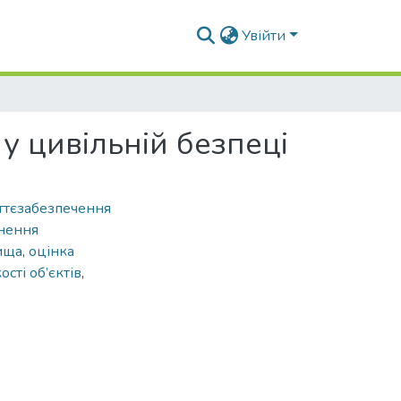
Увійти
у цивільній безпеці
ттєзабезпечення
нення
ища
,
оцінка
ості об’єктів
,