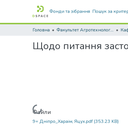
Фонди та зібрання
Пошук за крите
Головна
Факультет Агротехнологій та екології
Щодо питання засто
Вантажиться...
Файли
9= Дніпро_Хараім, Яцух.pdf
(353.23 KB)