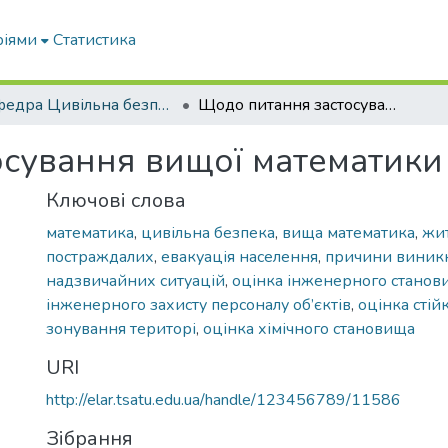
ріями
Статистика
Кафедра Цивільна безпека
Щодо питання застосування вищої математики у цивільній безпеці
сування вищої математики 
Ключові слова
математика
,
цивільна безпека
,
вища математика
,
жи
постраждалих
,
евакуація населення
,
причини виник
надзвичайних ситуацій
,
оцінка інженерного станов
інженерного захисту персоналу об’єктів
,
оцінка стійк
зонування територі
,
оцінка хімічного становища
URI
http://elar.tsatu.edu.ua/handle/123456789/11586
Зібрання