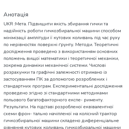
Анотація
UKR :Мета. Підвищити якість збирання гички та
надійність роботи гичкозбиральної машини способом
мінімізації амплітуди її кутових коливань під час руху
по нерівностях поверхні ґрунту. Методи. Теоретичні
дослідження проведено з використанням основних
положень вищої математики і теоретичної механіки,
зокрема динаміки механічної системи. Числові
розрахунки та графічні залежності отримано із
застосуванням ПК за допомогою розроблених і
стандартних програм. Експериментальні дослідження
проведено згідно зі стандартними методиками
польового багатофакторного експе- рименту.
Результати. На підставі розробленої еквівалентної
схеми фрон- тально начіпленої на колісний трактор
гичкозбиральної машини складено диференціальне
рівняння кутових коливань гичкозбиральної машини