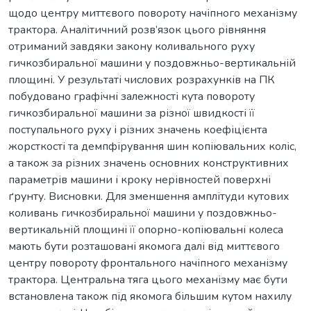
щодо центру миттєвого повороту начіпного механізму
трактора. Аналітичний розв’язок цього рівняння
отриманий завдяки закону коливального руху
гичкозбиральної машини у поздовжньо-вертикальній
площині. У результаті числових розрахунків на ПК
побудовано графічні залежності кута повороту
гичкозбиральної машини за різної швидкості її
поступального руху і різних значень коефіцієнта
жорсткості та демпфірування шин копіювальних коліс,
а також за різних значень основних конструктивних
параметрів машини і кроку нерівностей поверхні
ґрунту. Висновки. Для зменшення амплітуди кутових
коливань гичкозбиральної машини у поздовжньо-
вертикальній площині її опорно-копіювальні колеса
мають бути розташовані якомога далі від миттєвого
центру повороту фронтального начіпного механізму
трактора. Центральна тяга цього механізму має бути
встановлена також під якомога більшим кутом нахилу