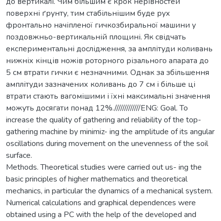
до вертикалі. Чим більшим є крок нерівностей
поверхні ґрунту, тим стабільнішим буде рух
фронтально начіпленої гичкозбиральної машини у
поздовжньо-вертикальній площині. Як свідчать
експериментальні дослідження, за амплітуди коливань
нижніх кінців ножів роторного різального апарата до
5 см втрати гички є незначними. Однак за збільшення
амплітуди зазначених коливань до 7 см і більше ці
втрати стають вагомішими і їхні максимальні значення
можуть досягати понад 12%./////////////ENG: Goal. To
increase the quality of gathering and reliability of the top-
gathering machine by minimiz- ing the amplitude of its angular
oscillations during movement on the unevenness of the soil
surface.
Methods. Theoretical studies were carried out us- ing the
basic principles of higher mathematics and theoretical
mechanics, in particular the dynamics of a mechanical system.
Numerical calculations and graphical dependences were
obtained using a PC with the help of the developed and