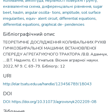
коливання
,
амплітуда
,
нерівності поверхні ґрунту
,
еквівалентна схема
,
диференціальні рівняння
,
sugar
beet
,
haulm
,
angular oscilla- tions
,
amplitude
,
soil surface
irregularities
,
equiv- alent circuit
,
differential equations
,
differential equations
,
graphical de- pendencies
Бібліографічний опис
ТЕОРЕТИЧНЕ ДОСЛІДЖЕННЯ КОЛИВАЛЬНИХ РУХІВ
ГИЧКОЗБИРАЛЬНОЇ МАШИНИ, ВСТАНОВЛЕНОЇ
СПЕРЕДУ АГРЕГАТУЮЧОГО ТРАКТОРА /В.В. Адамчук,
….В.Т. Надикто, Є.І. Ігнатьєв. Вісник аграрної науки.
2022, № 9. С. 69-79. Бібліогр.: 12
URI
http://elar.tsatu.edu.ua/handle/123456789/18043
DOI
DOI: https://doi.org/10.31073/agrovisnyk202209-08
Зібрання