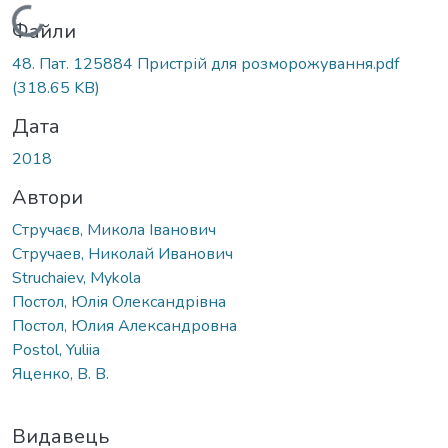
Вантажиться...
Файли
48. Пат. 125884 Пристрій для розморожування.pdf
(318.65 KB)
Дата
2018
Автори
Стручаєв, Микола Іванович
Стручаев, Николай Иванович
Struchaiev, Mykola
Постол, Юлія Олександрівна
Постол, Юлия Александровна
Postol, Yuliia
Яценко, В. В.
Видавець