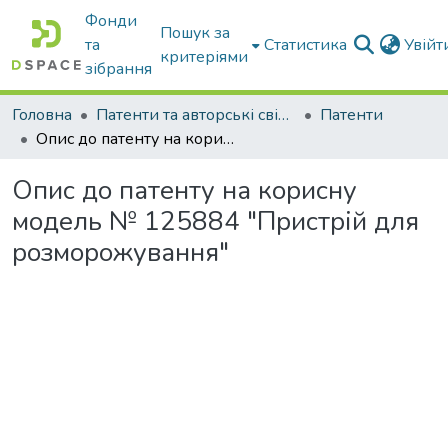
Фонди
Пошук за
та
Статистика
Увій
критеріями
зібрання
Головна
Патенти та авторські свідоцтва
Патенти
Опис до патенту на корисну модель № 125884 "Пристрій для розморожування"
Опис до патенту на корисну
модель № 125884 "Пристрій для
розморожування"