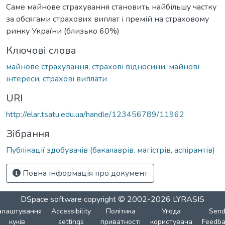
Саме майнове страхування становить найбільшу частку
за обсягами страхових виплат і премій на страховому
ринку України (близько 60%)
Ключові слова
майнове страхування
,
страхові відносини
,
майнові
інтереси
,
страхові виплати
URI
http://elar.tsatu.edu.ua/handle/123456789/11962
Зібрання
Публікації здобувачів (бакалаврів. магістрів, аспірантів)
Повна інформація про документ
DSpace software
copyright © 2002-2026
LYRASIS
алаштування
Accessibility
Політика
Угода
Sen
куків
settings
приватності
користувача
Feedba