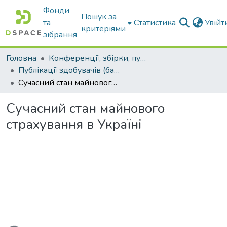
Фонди
Пошук за
та
Статистика
Увій
критеріями
зібрання
Головна
Конференції, збірки, публікації молодих вчених і здобувачів : магістрів, бакалаврів, аспірантів.
Публікації здобувачів (бакалаврів. магістрів, аспірантів)
Сучасний стан майнового страхування в Україні
Сучасний стан майнового
страхування в Україні